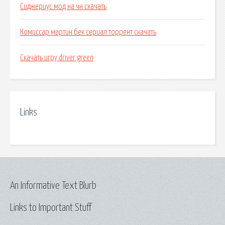
Сиджериус мод на чн скачать
Комиссар мартин бек сериал торрент скачать
Скачать игру driver green
Links
An Informative Text Blurb
Links to Important Stuff