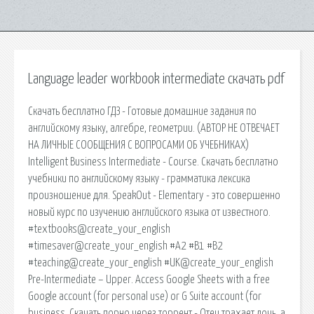
Language leader workbook intermediate скачать pdf
Скачать бесплатно ГДЗ - Готовые домашние задания по
английскому языку, алгебре, геометрии. (АВТОР НЕ ОТВЕЧАЕТ
НА ЛИЧНЫЕ СООБЩЕНИЯ С ВОПРОСАМИ ОБ УЧЕБНИКАХ)
Intelligent Business Intermediate - Course. Скачать бесплатно
учебники по английскому языку - грамматика лексика
произношение для. SpeakOut - Elementary - это совершенно
новый курс по изучению английского языка от известного.
#textbooks@create_your_english
#timesaver@create_your_english #A2 #B1 #B2
#teaching@create_your_english #UK@create_your_english
Pre-Intermediate – Upper. Access Google Sheets with a free
Google account (for personal use) or G Suite account (for
business. Скачать порно через торрент - Отец трахает дочь, а