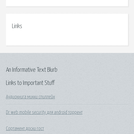
Links
An Informative Text Blurb
Links to Important Stuff
Аудиокнига микки спиллейн
Dr web mobile security для android торрент
Сортамент доски гост