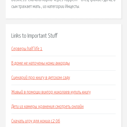
сын трахает мать , из категории Инцесты.
Links to Important Stuff
Серверы half life 1
В доме не наточены ножи аккорды
Сценарий про книгу в детском саду
Живый в помощи виктор николаев купить книгу
Дети из камеры хранения смотреть онлайн
Скачать игру для нокиа с2 06