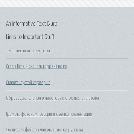
An Informative Text Blurb
Links to Important Stuff
Текст песни вор петлюра
Crash time 3 скачать торрент на пк
Скачать пустой сервер кс
Образец заявления в налоговую о розыске платежа
Грамота фотокомпозиции и съемки презентация
Диспетчер файлов для андроид на русском