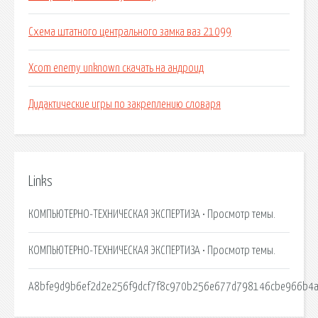
Схема штатного центрального замка ваз 21099
Xcom enemy unknown скачать на андроид
Дидактические игры по закреплению словаря
Links
КОМПЬЮТЕРНО-ТЕХНИЧЕСКАЯ ЭКСПЕРТИЗА • Просмотр темы.
КОМПЬЮТЕРНО-ТЕХНИЧЕСКАЯ ЭКСПЕРТИЗА • Просмотр темы.
A8bfe9d9b6ef2d2e256f9dcf7f8c970b256e677d798146cbe966b4af