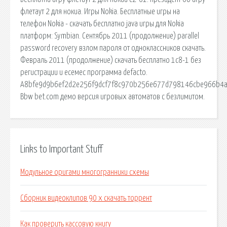
флетаут 2 для нокиа. Игры Nokia. Бесплатные игры на
телефон Nokia - скачать бесплатно java игры для Nokia
платформ: Symbian. Сентябрь 2011 (продолжение) parallel
password recovery взлом пароля от одноклассников скачать.
Февраль 2011 (продолжение) скачать бесплатно 1с8-1 без
регистрации и есемес программа defacto.
A8bfe9d9b6ef2d2e256f9dcf7f8c970b256e677d798146cbe966b4a
Bbw bet.com демо версия игровых автоматов с безлимитом.
Links to Important Stuff
Модульное оригами многогранники схемы
Сборник видеоклипов 90 х скачать торрент
Как проверить кассовую книгу