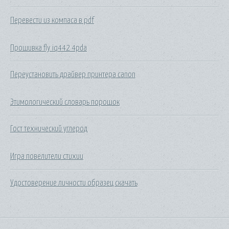
Перевести из компаса в pdf
Прошивка fly iq442 4pda
Переустановить драйвер принтера canon
Этимологический словарь порошок
Гост технический углерод
Игра повелители стихии
Удостоверение личности образец скачать