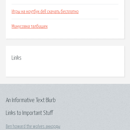
Игры на ноутбук dell скачать бесплатно
Минусовка талбишек
Links
An Informative Text Blurb
Links to Important Stuff
Ben howard the wolves аккорды