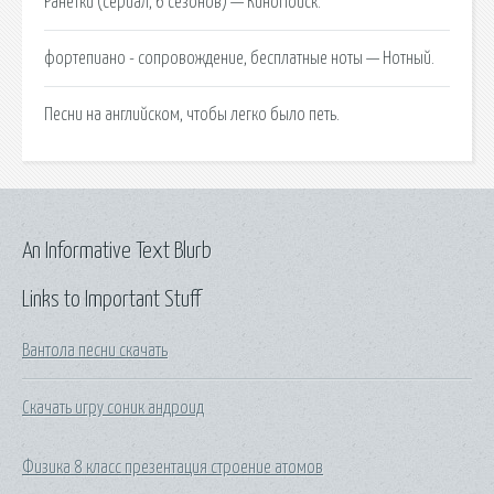
Ранетки (сериал, 6 сезонов) — КиноПоиск.
фортепиано - сопровождение, бесплатные ноты — Нотный.
Песни на английском, чтобы легко было петь.
An Informative Text Blurb
Links to Important Stuff
Вантола песни скачать
Скачать игру соник андроид
Физика 8 класс презентация строение атомов