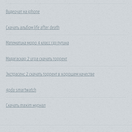
Видеочат на iphone
Скачать альбом life after death
Математика моро 4 класс гдз путина
Мадагаскар 2 игра скачать торрент
Экстрасенс 2 скачать торрент в хорошем качестве
4pda smartwatch
Скачать maxim журнал