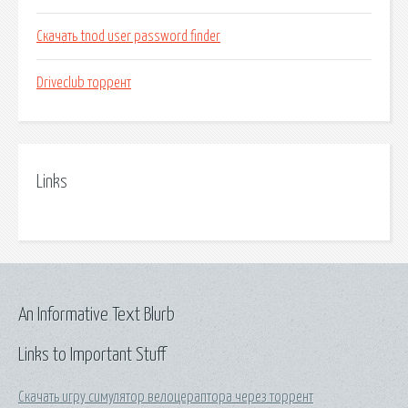
Скачать tnod user password finder
Driveclub торрент
Links
An Informative Text Blurb
Links to Important Stuff
Скачать игру симулятор велоцераптора через торрент