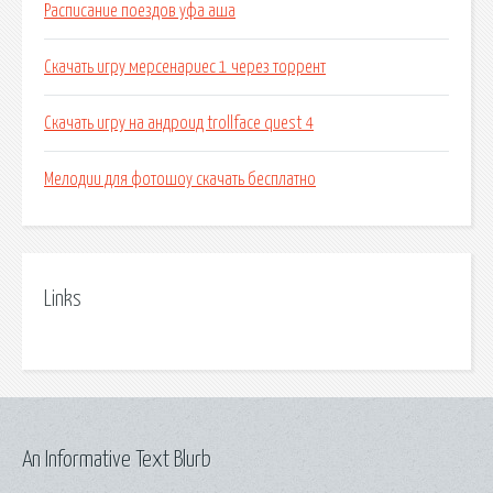
Расписание поездов уфа аша
Скачать игру мерсенариес 1 через торрент
Скачать игру на андроид trollface quest 4
Мелодии для фотошоу скачать бесплатно
Links
An Informative Text Blurb