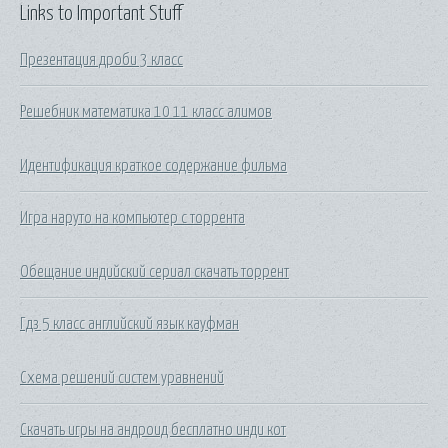
Links to Important Stuff
Презентация дроби 3 класс
Решебник математика 10 11 класс алимов
Идентификация краткое содержание фильма
Игра наруто на компьютер с торрента
Обещание индийский сериал скачать торрент
Гдз 5 класс английский язык кауфман
Схема решений систем уравнений
Скачать игры на андроид бесплатно инди кот