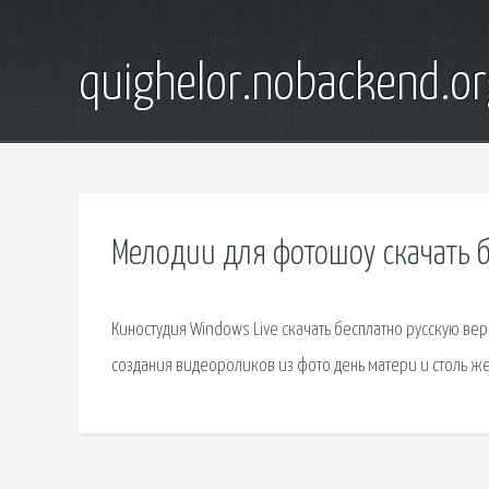
quighelor.nobackend.or
Мелодии для фотошоу скачать 
Киностудия Windows Live скачать бесплатно русскую вер
создания видеороликов из фото день матери и столь же