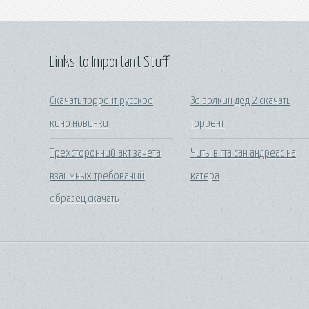
Links to Important Stuff
Скачать торрент русское
Зе волкин дед 2 скачать
кино новинки
торрент
Трехсторонний акт зачета
Читы в гта сан андреас на
взаимных требований
катера
образец скачать