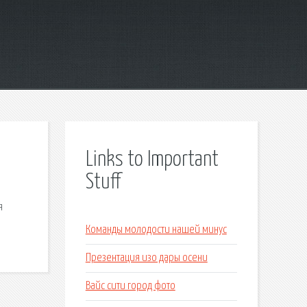
Links to Important
Stuff
я
Команды молодости нашей минус
Презентация изо дары осени
Вайс сити город фото