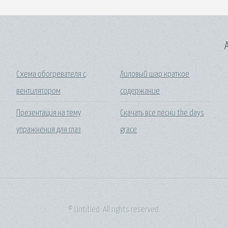
A
Схема обогревателя с
Лиловый шар краткое
вентилятором
содержание
Презентация на тему
Скачать все песни the days
упражнения для глаз
grace
© Untitled. All rights reserved.