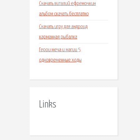
Скачать виталий ефремочкин
альбом скачать бесплатно
Скачать игру для андроид
карманная рыбалка
Герои меча и магии 5
одновременные ходы
Links