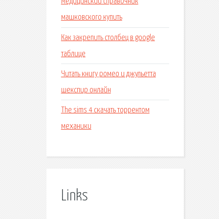
Медицинский справочник
машковского купить
Как закрепить столбец в google
таблице
Читать книгу ромео и джульетта
шекспир онлайн
The sims 4 скачать торрентом
механики
Links