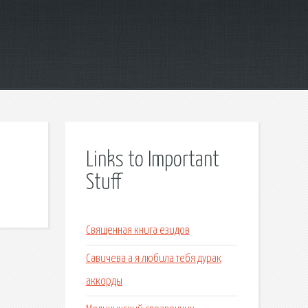
Links to Important
Stuff
Священная книга езидов
Савичева а я любила тебя дурак
аккорды