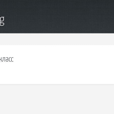
g
класс