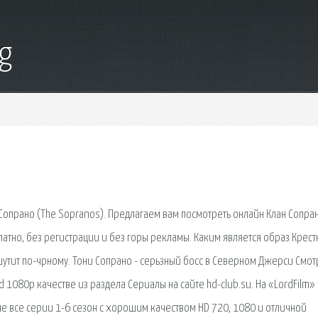
g
опрано (The Sopranos). Предлагаем вам посмотреть онлайн Клан Сопран
атно, без регистрации и без горы рекламы. Каким является образ Крест
 шутит по-чрному. Тони Сопрано - серьзный босс в Северном Джерси Смот
d 1080p качестве из раздела Сериалы на сайте hd-club.su. На «LordFilm»
е все серии 1-6 сезон с хорошим качеством HD 720, 1080 и отличной