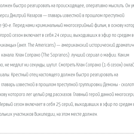
 должен быстро реагировать на происходящее, оперативно мыслить. Он у
жерси Дмитрий Назаров — главарь известной в прошлом преступной
е 90-е. Перед нами криминальный многосерийный фильм, в основу кото
Второй сезон включает в себя 24 серии, выходивших в эфир по средам в
ериканцы» (англ. The Americans) — американский исторический драмати
канала. Клан Сопрано (The Sopranos): лучший сериал о мафии. Каким
о, не медлит ни секунды, шутит. Смотреть Клан Сопрано (1-6 сезон) онла
риалы. Крестный отец настоящего должен быстро реагировать на
 главарь известной в прошлом преступной группировки Демоны - сколот
ову которого лег целый ряд рассказов. Главный герой данной многосе
Первый сезон включает в себя 25 серий, выходивших в эфир по средам 
кольких участников Википедии, на этом месте должен.