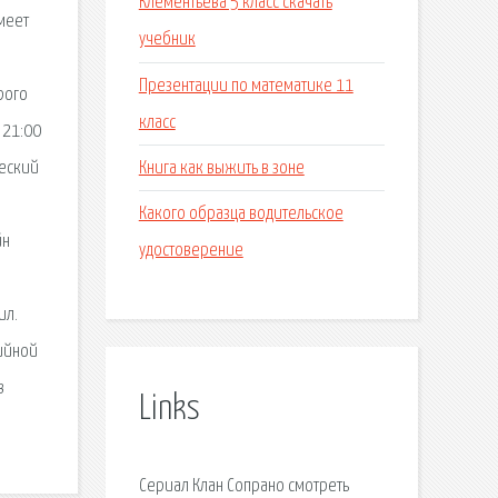
Клементьева 5 класс скачать
меет
учебник
Презентации по математике 11
рого
класс
 21:00
Книга как выжить в зоне
ческий
Какого образца водительское
йн
удостоверение
ил.
рийной
в
Links
Сериал Клан Сопрано смотреть