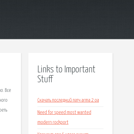
Links to Important
Stuff
о. Все
ного
Скачать последний патч arma 2 oa
реть
Need for speed most wanted
modern rockport