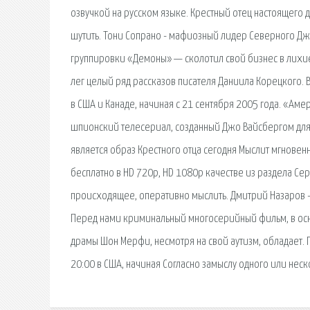
озвучкой на русском языке. Крестный отец настоящего
шутить. Тони Сопрано - мафиозный лидер Северного Д
группировки «Демоны» — сколотил свой бизнес в лихи
лег целый ряд рассказов писателя Даниила Корецкого. 
в США и Канаде, начиная с 21 сентября 2005 года. «Ам
шпионский телесериал, созданный Джо Вайсбергом для 
является образ Крестного отца сегодня Мыслит мгновенн
бесплатно в HD 720p, HD 1080p качестве из раздела Се
происходящее, оперативно мыслить. Дмитрий Назаров -
Перед нами криминальный многосерийный фильм, в осн
драмы Шон Мерфи, несмотря на свой аутизм, обладает. 
20:00 в США, начиная Согласно замыслу одного или нес