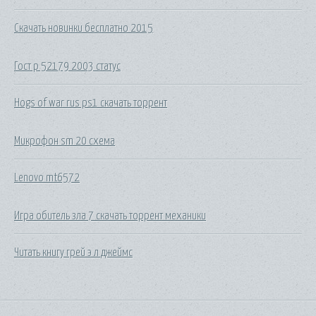
Скачать новинки бесплатно 2015
Гост р 52179 2003 статус
Hogs of war rus ps1 скачать торрент
Микрофон sm 20 схема
Lenovo mt6572
Игра обитель зла 7 скачать торрент механики
Читать книгу грей э л джеймс