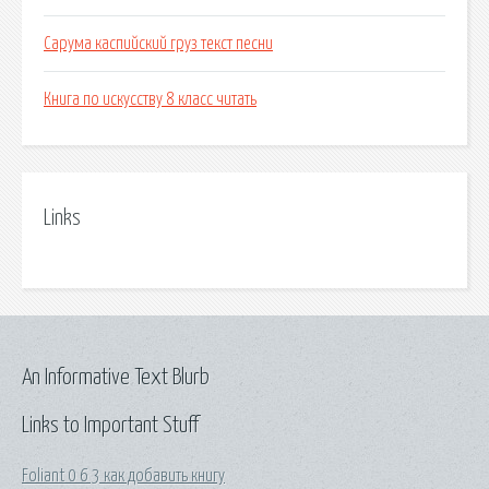
Сарума каспийский груз текст песни
Книга по искусству 8 класс читать
Links
An Informative Text Blurb
Links to Important Stuff
Foliant 0 6 3 как добавить книгу