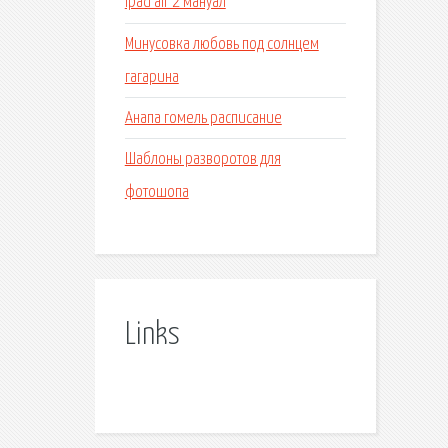
Ipad air 2 мануал
Минусовка любовь под солнцем
гагарина
Анапа гомель расписание
Шаблоны разворотов для
фотошопа
Links