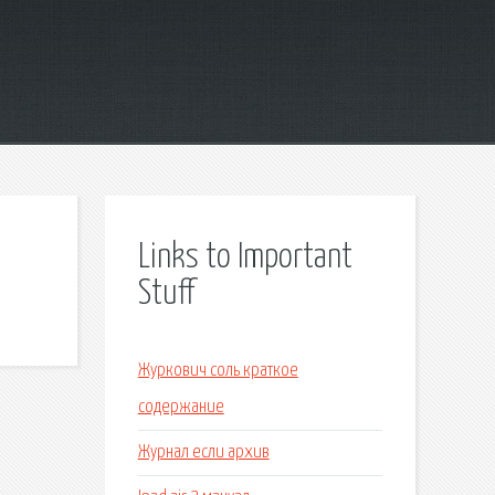
Links to Important
Stuff
Журкович соль краткое
содержание
Журнал если архив