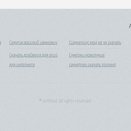
A
а
Седугин василий иванович
Сиджериус мод на чн скачать
Скачать драйвера для asus
Сумерки новолуние
е
для интернета
саундтрек скачать торрент
© Untitled. All rights reserved.