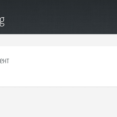
g
ент