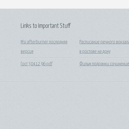
Links to Important Stuff
Msi afterburner последняя
Расписание речного вокзал
версия
в ростове на дону
Гост 30412 96 pdf
Фильм подранки сочинени