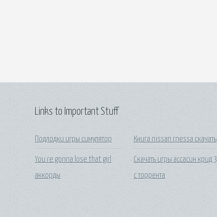
Links to Important Stuff
Подлодки игры симулятор
Книга nissan rnessa скачать
You re gonna lose that girl
Скачать игры ассасин крид 
аккорды
с торрента