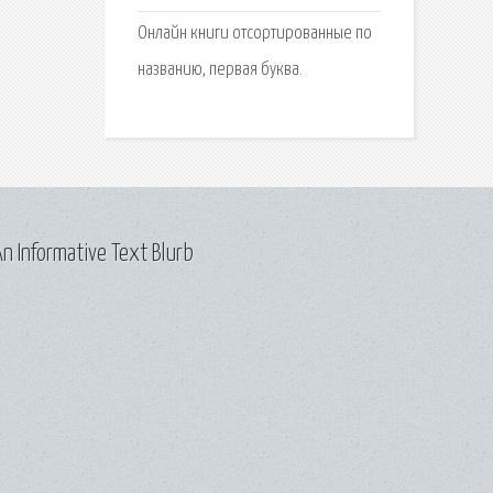
Онлайн книги отсортированные по
названию, первая буква.
n Informative Text Blurb