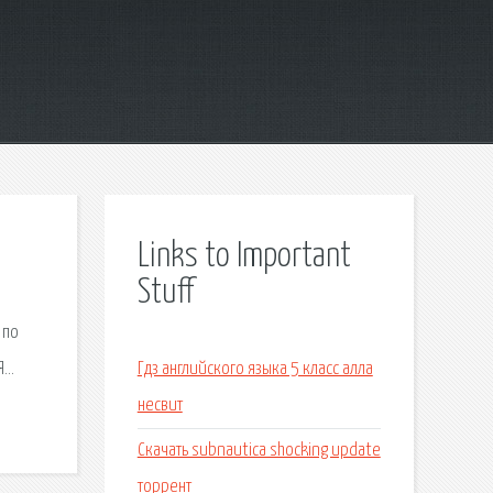
Links to Important
Stuff
 по
Я…
Гдз английского языка 5 класс алла
несвит
Скачать subnautica shocking update
торрент