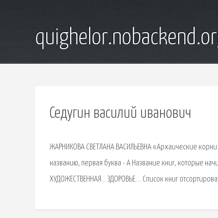
quighelor.nobackend.or
Седугин василий иванович
ЖАРНИКОВА СВЕТЛАНА ВАСИЛЬЕВНА «Архаические корни т
названию, первая буква - А Название книг, которые н
ХУДОЖЕСТВЕННАЯ… ЗДОРОВЬЕ…. Список книг отсортирован