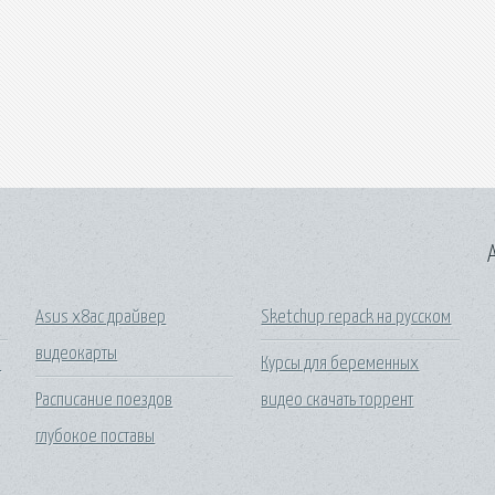
A
Asus x8ac драйвер
Sketchup repack на русском
видеокарты
3
Курсы для беременных
Расписание поездов
видео скачать торрент
глубокое поставы