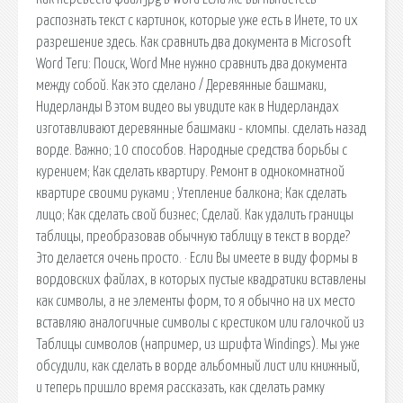
распознать текст с картинок, которые уже есть в Инете, то их
разрешение здесь. Как сравнить два документа в Microsoft
Word Теги: Поиск, Word Мне нужно сравнить два документа
между собой. Как это сделано / Деревянные башмаки,
Нидерланды В этом видео вы увидите как в Нидерландах
изготавливают деревянные башмаки - кломпы. сделать назад
ворде. Важно; 10 способов. Народные средства борьбы с
курением; Как сделать квартиру. Ремонт в однокомнатной
квартире своими руками ; Утепление балкона; Как сделать
лицо; Как сделать свой бизнес; Сделай. Как удалить границы
таблицы, преобразовав обычную таблицу в текст в ворде?
Это делается очень просто. · Если Вы имеете в виду формы в
вордовских файлах, в которых пустые квадратики вставлены
как символы, а не элементы форм, то я обычно на их место
вставляю аналогичные символы с крестиком или галочкой из
Таблицы символов (например, из шрифта Windings). Мы уже
обсудили, как сделать в ворде альбомный лист или книжный,
и теперь пришло время рассказать, как сделать рамку