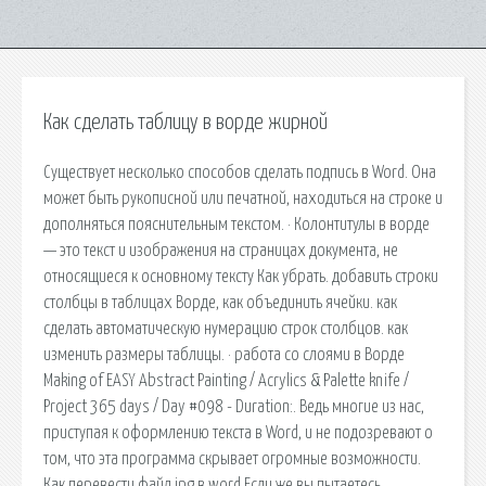
Как сделать таблицу в ворде жирной
Существует несколько способов сделать подпись в Word. Она
может быть рукописной или печатной, находиться на строке и
дополняться пояснительным текстом. · Колонтитулы в ворде
— это текст и изображения на страницах документа, не
относящиеся к основному тексту Как убрать. добавить строки
столбцы в таблицах Ворде, как объединить ячейки. как
сделать автоматическую нумерацию строк столбцов. как
изменить размеры таблицы. · работа со слоями в Ворде
Making of EASY Abstract Painting / Acrylics & Palette knife /
Project 365 days / Day #098 - Duration:. Ведь многие из нас,
приступая к оформлению текста в Word, и не подозревают о
том, что эта программа скрывает огромные возможности.
Как перевести файл jpg в word Если же вы пытаетесь