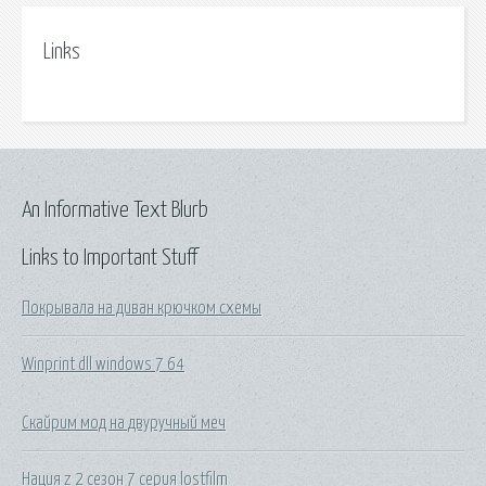
Links
An Informative Text Blurb
Links to Important Stuff
Покрывала на диван крючком схемы
Winprint dll windows 7 64
Скайрим мод на двуручный меч
Нация z 2 сезон 7 серия lostfilm