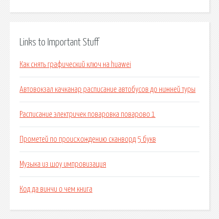
Links to Important Stuff
Как снять графический ключ на huawei
Автовокзал качканар расписание автобусов до нижней туры
Расписание электричек поваровка поварово 1
Прометей по происхождению сканворд 5 букв
Музыка из шоу импровизация
Код да винчи о чем книга