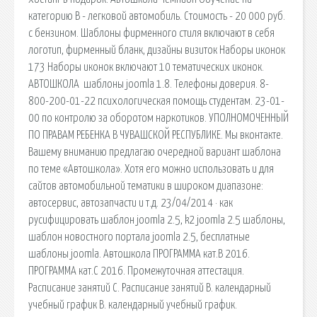
категорию В - легковой автомобиль. Стоимость - 20 000 руб.
с бензином. Шаблоны фирменного стиля включают в себя
логотип, фирменный бланк, дизайны визиток Наборы иконок
173 Наборы иконок включают 10 тематических иконок.
АВТОШКОЛА шаблоны joomla 1.8. Телефоны доверия. 8-
800-200-01-22 психологическая помощь студентам. 23-01-
00 по контролю за оборотом наркотиков. УПОЛНОМОЧЕННЫЙ
ПО ПРАВАМ РЕБЕНКА В ЧУВАШСКОЙ РЕСПУБЛИКЕ. Мы вконтакте.
Вашему вниманию предлагаю очередной вариант шаблона
по теме «Автошкола». Хотя его можно использовать и для
сайтов автомобильной тематики в широком диапазоне:
автосервис, автозапчасти и т.д. 23/04/2014 · как
русифицировать шаблон joomla 2.5, k2 joomla 2.5 шаблоны,
шаблон новостного портала joomla 2.5, бесплатные
шаблоны joomla. Автошкола ПРОГРАММА кат.В 2016.
ПРОГРАММА кат.С 2016. Промежуточная аттестация.
Расписание занятий С. Расписание занятий В. календарный
учебный график В. календарный учебный график.