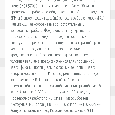
почту 9891570@mail.ru мы сами все найдём. Образец
проверочной работы по обществознанию. Дата проведения
ВПР - 18 апреля 2019 года. Ещё записи в рубрике: Кирик Л.А./
Физика-11. Разноуровневые самостоятельные и
контрольные работы. Федеральные государственные
образовательные стандарты — один из основных
инструментов реализации конституционных гарантий права
человека и гражданина на образование. Класс опасности
вредных веществ. Класс опасности вредных веществ —
условная величина, предназначенная для упрощённой
классификации потенциально опасных веществ. 6 класс
История России История России с древнейших времён до
конца xvi века Е.В.Пчелов. #английский6класс
#немецкий6класс #французский6класс #татарский6класс 6
класс Английский. ВПР. История. 5 класс. Образец Код
Проверочная работа по ИСТОРИИ 5 класс Образец
Инструкция. М.: Дрофа, ДиК, 1998. 16 с. isbn 5-7107-2252-9.
Контурные карты к атласу История России. xx век. 9 11