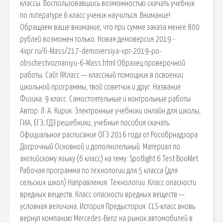
классы. Воспользовавшись возможностью скачать учебник
по литературе 6 класс ученик научиться. Внимание!
Обращаем ваше внимание, что при сумме заказа менее 800
рублей возможен только. Новая демоверсия 2019 -
4vpr.ru/6-klass/217-demoversiya-vpr-2019-po-
obschestvoznaniyu-6-klass.html Образец проверочной
работы. Сайт ЯКласс — классный помощник в освоении
школьной программы, твой советчик и друг. Название:
Физика. 9 класс. Самостоятельные и контрольные работы
Автор: Л. А. Кирик. Электронные учебники онлайн для школы,
ГИА, ЕГЭ, ГДЗ решебники, учебные пособия скачать.
Официальное расписание ОГЭ 2016 года от Рособрнадзора.
Досрочный Основной и дополнительный. Материал по
английскому языку (6 класс) на тему: Spotlight 6 Test Booklet.
Рабочая программа по технологии для 5 класса (для
сельских школ) Направления: Технологии. Класс опасности
вредных веществ. Класс опасности вредных веществ —
условная величина. История Предыстория. CLS-класс вновь
вернул компанию Mercedes-Benz на рынок автомобилей в