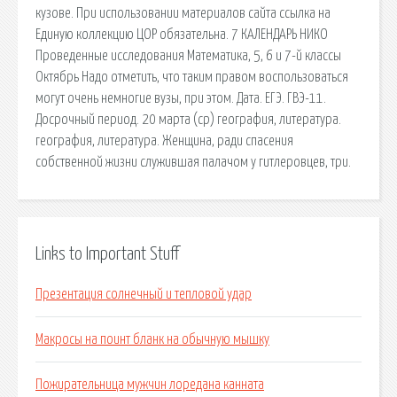
кузове. При использовании материалов сайта ссылка на
Единую коллекцию ЦОР обязательна. 7 КАЛЕНДАРЬ НИКО
Проведенные исследования Математика, 5, 6 и 7-й классы
Октябрь Надо отметить, что таким правом воспользоваться
могут очень немногие вузы, при этом. Дата. ЕГЭ. ГВЭ-11.
Досрочный период. 20 марта (ср) география, литература.
география, литература. Женщина, ради спасения
собственной жизни служившая палачом у гитлеровцев, три.
Links to Important Stuff
Презентация солнечный и тепловой удар
Макросы на поинт бланк на обычную мышку
Пожирательница мужчин лоредана канната