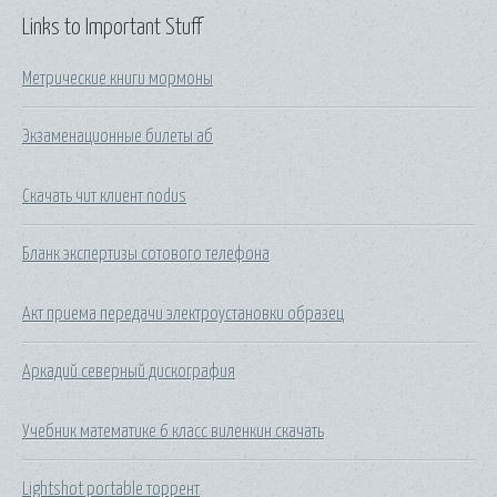
Links to Important Stuff
Метрические книги мормоны
Экзаменационные билеты аб
Скачать чит клиент nodus
Бланк экспертизы сотового телефона
Акт приема передачи электроустановки образец
Аркадий северный дискография
Учебник математике 6 класс виленкин скачать
Lightshot portable торрент