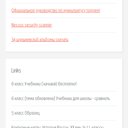
Официальное руководство по куннилингусу торрент
Nessus security scanner
Эд шульжевский альбомы скачать
Links
6 класс Учебники Cкачивай бесплатно!.
6 класс (тема обновлена) Учебники для школы - сравнить.
5 класс Образец.
Контурные карты. История России. XX век. 9-11 классы.