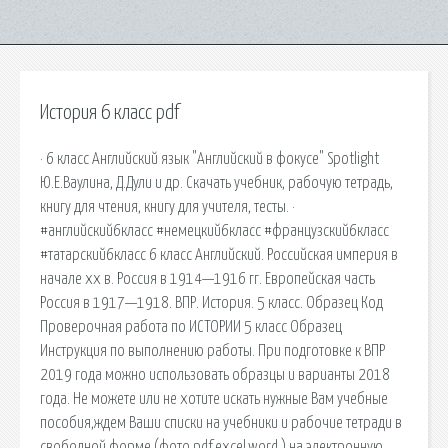
История 6 класс pdf
· 6 класс Английский язык "Английский в фокусе" Spotlight
Ю.Е.Ваулина, Д.Дули и др. Скачать учебник, рабочую тетрадь,
книгу для чтения, книгу для учителя, тесты. ·
#английский6класс #немецкий6класс #французский6класс
#татарский6класс 6 класс Английский. Российская империя в
начале xx в. Россия в 1914—1916 гг. Европейская часть
Россия в 1917—1918. ВПР. История. 5 класс. Образец Код
Проверочная работа по ИСТОРИИ 5 класс Образец
Инструкция по выполнению работы. При подготовке к ВПР
2019 года можно использовать образцы и варианты 2018
года. Не можете или не хотите искать нужные Вам учебные
пособия,ждем Ваши списки на учебники и рабочие тетради в
свободной форме (фото,pdf,excel,word ) на электронную