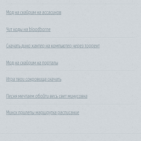
Мод на скайрим на ассасинов
Чит коды на bloodborne
Скачать дино хантер на компьютер через торрент
Мод на скайрим на порталы
Игра твои сокровища скачать
Песня мечтаем обойти весь свет минусовка
Минск прилепы маршрутка расписание