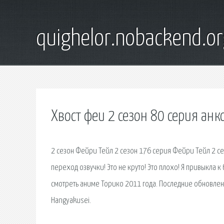
quighelor.nobackend.or
Хвост феи 2 сезон 80 серия анк
2 сезон Фейри Тейл 2 сезон 176 серия Фейри Тейл 2 се
переход озвучки! Это не круто! Это плохо! Я привыкла
смотреть аниме Торико 2011 года. Последние обновлени
Hangyakusei.