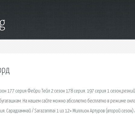
g
орд
зон 177 серия Фейри Тейл 2 сезон 178 серия. 197 серия 1 сезон,резки
 к бугагашкам. На нашем сайте можно абсолютно бесплатно в режиме онл
я. Сарадзаммай / Sarazanmai 1 из 12+ Миллион Артуров (второй сезон) 