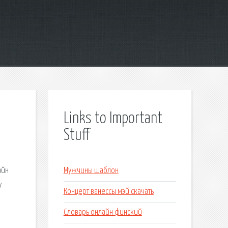
Links to Important
Stuff
й
айн
Мужчины шаблон
/
Концерт ванессы мэй скачать
Словарь онлайн финский