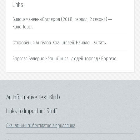
Links
Видоизмененный углерод (2018, сериал, 2 сезона) —
КиноПоиск.
Откровения Ангелов-Хранителей: Начало – читать.
Боргезе Валерио Чёрный князь людей-торпед / Боргезе.
An Informative Text Blurb
Links to Important Stuff
Скачать книги бесплатно з прилепина