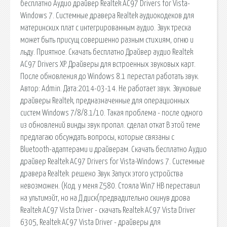
бесплатно Аудио драйвер Realtek AC97 Drivers for Vista-
Windows 7. Системные дравера Realtek аудиокодеков для
материнских плат с интегрированным аудио. Звук треска
может быть присущ совершенно разным стихиям, огню и
льду. Приятное. Скачать бесплатно Драйвер аудио Realtek
AC97 Drivers XP. Драйверы для встроенных звуковых карт.
После обновления до Windows 8.1 перестал работать звук.
Автор: Admin. Дата:2014-03-14. Не работает звук. Звуковые
драйверы Realtek, предназначенные для операционных
систем Windows 7/8/8.1/10. Такая проблема - после одного
из обновлений винды звук пропал. сделал откат В этой теме
предлагаю обсуждать вопросы, которые связаны с
Bluetooth-адаптерами и драйверам. Скачать бесплатно Аудио
драйвер Realtek AC97 Drivers for Vista-Windows 7. Системные
дравера Realtek. решено Звук Запуск этого устройства
невозможен. (Код. у меня Z580. Стояла Win7 HB переставил
на ультимэйт, но на Д диск(предвадительно скинув дрова
Realtek AC97 Vista Driver - скачать Realtek AC97 Vista Driver
6305, Realtek AC97 Vista Driver - драйверы для