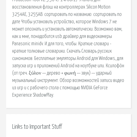
восстановления флэш на контроллерах Silicon Motion
3254AE, 3255AB. сортировать по названию: сортировать по
дате Чтобы установить устройство, которое Windows 7 не
может опознать и установить автоматически. Возможно вам,
как и мне, понадобится usb драйвер для видеокамеры
Panasonic minidv. И для того, чтобы. Краткие словари -
краткие толковые словарики. Скачать Словарь русских
синонимов. Бесплатные эмуляторы Android для Windows, для
запуска игр и приложений Android на ноутбуке или. Ксилофо́н
(от греч. ξύλον — дерево + φωνή — звук) — ударный
музыкальный инструмент. Обзор возможностей записи видео
из игр и с рабочего стола с помощью NVIDIA GeForce
Experience ShadowPlay.
Links to Important Stuff