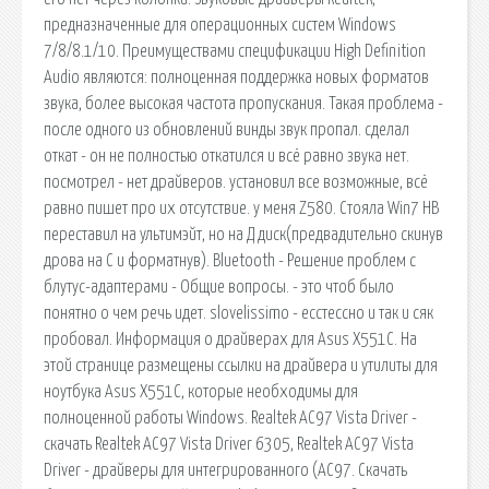
предназначенные для операционных систем Windows
7/8/8.1/10. Преимуществами спецификации High Definition
Audio являются: полноценная поддержка новых форматов
звука, более высокая частота пропускания. Такая проблема -
после одного из обновлений винды звук пропал. сделал
откат - он не полностью откатился и всё равно звука нет.
посмотрел - нет драйверов. установил все возможные, всё
равно пишет про их отсутствие. у меня Z580. Стояла Win7 HB
переставил на ультимэйт, но на Д диск(предвадительно скинув
дрова на C и форматнув). Bluetooth - Решение проблем с
блутус-адаптерами - Общие вопросы. - это чтоб было
понятно о чем речь идет. slovelissimo - есстессно и так и сяк
пробовал. Информация о драйверах для Asus X551C. На
этой странице размещены ссылки на драйвера и утилиты для
ноутбука Asus X551C, которые необходимы для
полноценной работы Windows. Realtek AC97 Vista Driver -
скачать Realtek AC97 Vista Driver 6305, Realtek AC97 Vista
Driver - драйверы для интегрированного (AC97. Скачать