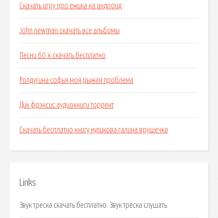
Скачать игру про ежика на андроид
John newman скачать все альбомы
Песни 60 х скачать бесплатно
Ролдугина софья моя рыжая проблема
Дик фрэнсис аудиокниги торрент
Скачать бесплатно книгу куликова галина врушечка
Links
Звук треска скачать бесплатно. Звук треска слушать.