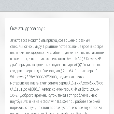
Скачать дрова звук
Звук треска может быть присущ совершенно разным
стихиям, огню и льду. Приятное потрескивание дров в костре
или в камине здорово расслабляет, даже если вы их слышите
из колонок, а не от настоящего огня. Realtek AC97 Drivers XP -
Драйверы для встроенных звуковых карт AC97. Установщик
содержит версии драйверов для 32- и 64-битных версий
Windows 98/Me/2000/XP/2003, поддерживаются
материнские платы с чипсетами серии ALC-1xx/2xx/6xx/8xx
(ALC101 до ALC861). Автор комментария: Илья Дата: 2014-
10-29 Доброго времени суток, такая вот проблема имею
ноутбук DNS и на нем стоит win 8.1x64 при работе все окей
нормально звук , но стоит перезапустить его все звук пропал ,
его нет через колонки. Звуковые драйверы Realtek,