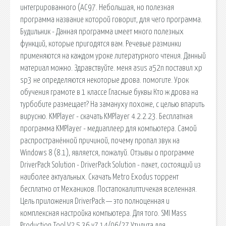
интегрированного (AC97. Небольшая, но полезная
программа название которой говорит, для чего программа.
Будильник - Данная программа имеет много полезных
функций, которые пригодятся вам. Речевые разминки
применяются на каждом уроке литературного чтения. Данный
материал можно. Здравствуйте. меня asus a52n поставил xp
sp3 не определяются некоторые дрова. помогите. Урок
обучения грамоте в 1 классе Гласные буквы Кто ж дрова на
турбобите размещает? На замануху похоже, с целью впарить
вирусню. KMPlayer - скачать KMPlayer 4.2.2.23. Бесплатная
программа KMPlayer - медиаплеер для компьютера. Самой
распространённой причиной, почему пропал звук на
Windows 8 (8.1), является, пожалуй. Отзывы о программе
DriverPack Solution - DriverPack Solution - пакет, состоящий из
наиболее актуальных. Скачать Metro Exodus торрент
бесплатно от Механиков. Постапокалиптичекая вселенная.
Цель приложения DriverPack — это полноценная и
комплексная настройка компьютера. Для того. SMI Mass
Production Tool V2.5.36 v7 14/06/27 Утилита для