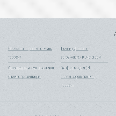
A
Обезьяны воришки скачать
Почему фотки не
торрент
загружаются в инстаграм
Отношение чисел и величин
3d фильмы для 3d
6 класс презентация
телевизоров скачать
торрент