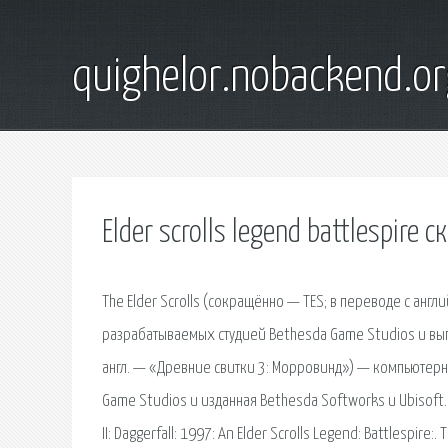
quighelor.nobackend.or
Elder scrolls legend battlespire с
The Elder Scrolls (сокращённо — TES; в переводе с ан
разрабатываемых студией Bethesda Game Studios и выпус
англ. — «Древние свитки 3: Морровинд») — компьютерн
Game Studios и изданная Bethesda Softworks и Ubisoft. В
II: Daggerfall: 1997: An Elder Scrolls Legend: Battlespire