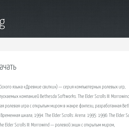
g
качать
глийского языка «Древние свитки») — серия компьютерных ролевых игр,
каемых компанией Bethesda Softworks. The Elder Scrolls III: Morrowind
ая ролевая игра с открытым миром в жанре фэнтези, разработанная Be
ременная шкала; 1994: The Elder Scrolls: Arena: 1995: 1996: The Elder Sc
:. The Elder Scrolls III: Morrowind — ролевой экшн с открытым миром,