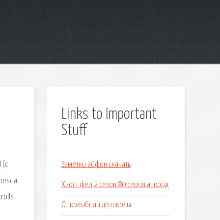
Links to Important
Stuff
 (с
Заметки айфон скачать
thesda
Хвост феи 2 сезон 80 серия анкорд
rolls
От колыбели до школы