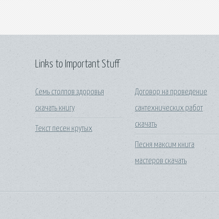
Links to Important Stuff
Семь столпов здоровья
Договор на проведение
скачать книгу
сантехнических работ
скачать
Текст песен крутых
Песня максим книга
мастеров скачать