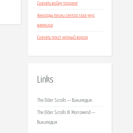
Скачать войну торрент
Аккорды песни сектор газа укус
вампира
Скачать текст черный ворон
Links
The Elder Scrolls — Википедия.
The Elder Scrolls III: Morrowind —
Википедия.