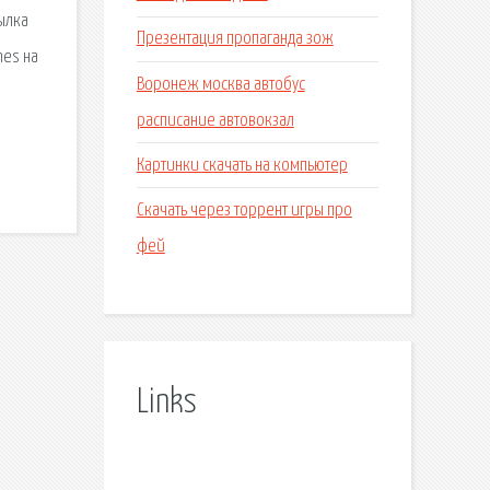
ылка
Презентация пропаганда зож
nes на
Воронеж москва автобус
расписание автовокзал
Картинки скачать на компьютер
Скачать через торрент игры про
фей
Links