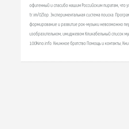
офигенный и спасибо нашим Российским пиратам, что уже
tr.im/0Zlop. Экспериментальная система поиска. Прогр
формирование и развитие рок-музыки невозможно пере
изобразительном, имиджевом Кликабельный список мул
100kino.info. Книжное братство Помощь и контакты; Кн