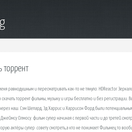
g
ь торрент
 меня равнодушным и пересматривать как-то не тянуло. HDReactor Зеркал
 скачать торрент фильмы, музыку и игры бесплатно и без регистрации. В
 через наш. Сэм Шепард, Эд Харрис и Харрисон Форд были потенциальны
у Джеймсу Олмосу. фильм супер начиная с первой части и до третей.смот
орую.актёры супер .совету смотреть,а кто не понимает Фильмец то воо