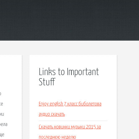
Links to Important
Stuff
о
се
Enjoy english 7 класс биболетова
ми
аудио скачать
рела
Скачать новинки музыки 2015 за
бще
последнюю неделю