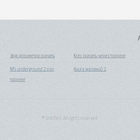
A
Звук дозиметра скачать
Krec скачать через торрент
Nfs underground 2 psp
Книга желаний 2
торрент
© Untitled. All rights reserved.