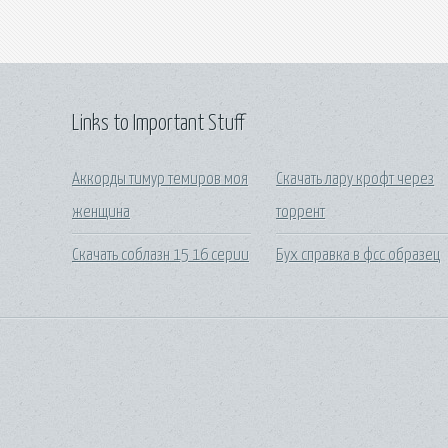
Links to Important Stuff
Аккорды тимур темиров моя
Скачать лару крофт через
женщина
торрент
Скачать соблазн 15 16 серии
Бух справка в фсс образец