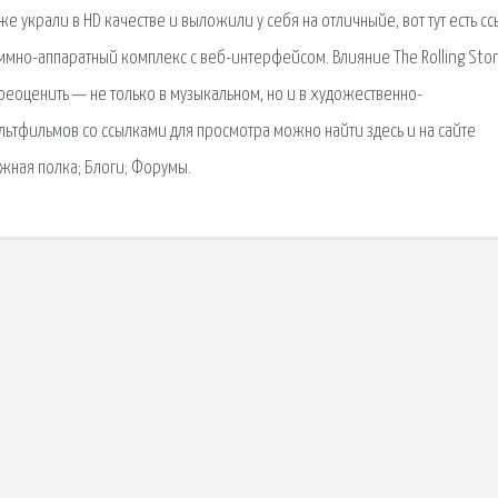
 украли в HD качестве и выложили у себя на отличныйе, вот тут есть сс
аммно-аппаратный комплекс с веб-интерфейсом. Влияние The Rolling Sto
оценить — не только в музыкальном, но и в художественно-
ьтфильмов со ссылками для просмотра можно найти здесь и на сайте
ижная полка; Блоги; Форумы.