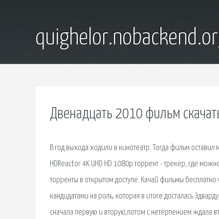
quighelor.nobackend.or
Двенадцать 2010 фильм скачат
В год выхода ходили в кинотеатр. Тогда фильм оставил
HDReactor 4K UHD HD 1080p торрент - трекер, где можно
торренты в открытом доступе. Качай фильмы бесплатно
кандидатами на роль, которая в итоге досталась Эдвард
сначала первую и вторую,потом с нетерпением ждала вт