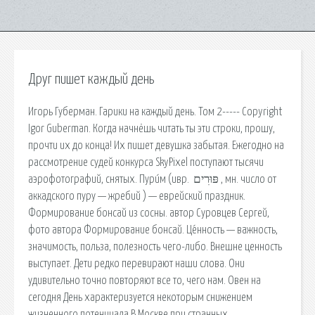
Друг пишет каждый день
Игорь Губерман. Гарики на каждый день. Том 2----- Copyright
Igor Guberman. Когда начнёшь читать ты эти строки, прошу,
прочти их до конца! Их пишет девушка забытая. Ежегодно на
рассмотрение судей конкурса SkyPixel поступают тысячи
аэрофотографий, снятых. Пури́м (ивр. ‏ פּוּרִים ‏‎, мн. число от
аккадского пуру — жребий ) — еврейский праздник.
Формирование бонсай из сосны. автор Суровцев Сергей,
фото автора Формирование бонсай. Це́нность — важность,
значимость, польза, полезность чего-либо. Внешне ценность
выступает. Дети редко перевирают наши слова. Они
удивительно точно повторяют все то, чего нам. Овен на
сегодня День характеризуется некоторым снижением
жизненного потенциала В Москве при странных