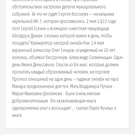
обстоятельствах застрелен депутат муниципального
собрания. За что не судят Сергея Коссиева — начальника
карельской ИК-7, которая прославилась. 2 мая 1922 года
поэт Сергей Есенин и всемирно известная танцовщица
Айседора Дункан. Сколько калорий нужно в день, чтобы
похудеть? Калькулятор калорий онлайн Как. 14 мая
украинский режиссер Олег Сенцов, осужденный на 20 лет
колонии, объявил бессрочную. Александр Солженицын. Один
день Ивана Денисовича. Список из 64 книг, которые должен
прочитать каждый образованный человек, на портале.
Прогноз отношений на один день – гадание онлайн на таро
Манара предназначено для тех. Мать Владимира Путина -
Мария Ивановна Шеломова - была очень мягким
доброжелательным. Эта захватывающая книга
одновременно учит и восхищает , - сказал Пауло Коэльо о
книге.