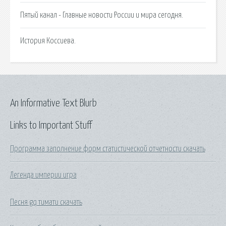
Пятый канал - Главные новости России и мира сегодня.
История Коссиева.
An Informative Text Blurb
Links to Important Stuff
Программа заполнение форм статистической отчетности скачать
Легенда империи игра
Песня gq тимати скачать