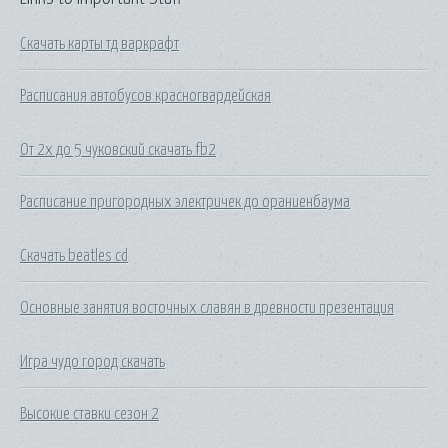
Скачать карты тд варкрафт
Расписания автобусов красногвардейская
От 2х до 5 чуковский скачать fb2
Расписание пригородных электричек до ораниенбаума
Скачать beatles cd
Основные занятия восточных славян в древности презентация
Игра чудо город скачать
Высокие ставки сезон 2