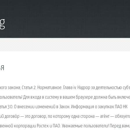
g
ья
о закона; Статья 2. Нормативное. Глава iv. Надзор за деятельностью суб
 пользователь! Для входа в систему в вашем браузере должна быть включе
татья 30. О внесении изменений в Закон. Информация о закупках ПАО НК
й догово́р — это договор, по которому одна сторона — аге́нт — обязуетс
венной корпорации Ростех и ПАО. Уважаемые пользователи! Перед вами