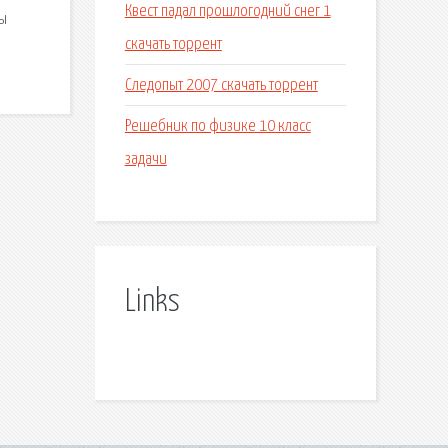
Квест падал прошлогодний снег 1
ты
скачать торрент
Следопыт 2007 скачать торрент
Решебник по физике 10 класс
задачи
Links