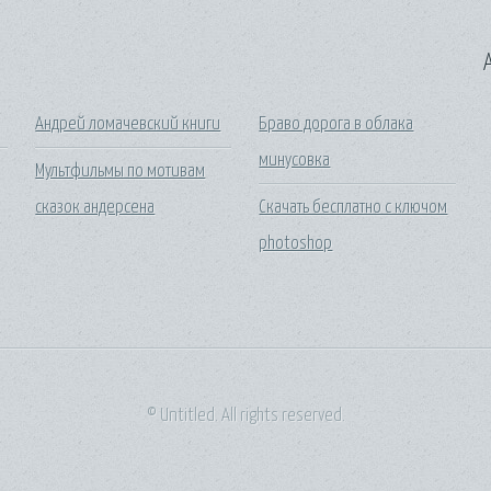
A
Андрей ломачевский книги
Браво дорога в облака
минусовка
Мультфильмы по мотивам
сказок андерсена
Скачать бесплатно с ключом
photoshop
© Untitled. All rights reserved.