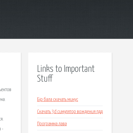
Links to Important
Stuff
ъектов
на.
Бір бала скачать минус
Скачать 3d симулятор вождения пдд
я.
Программа лава
 -