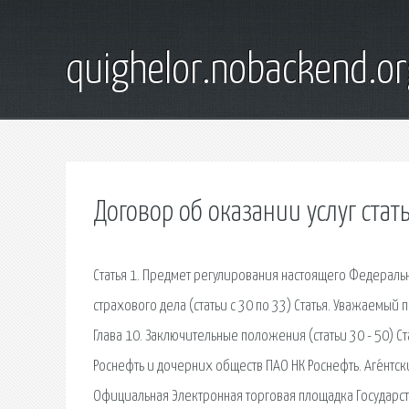
quighelor.nobackend.or
Договор об оказании услуг стат
Статья 1. Предмет регулирования настоящего Федеральног
страхового дела (статьи с 30 по 33) Статья. Уважаемый
Глава 10. Заключительные положения (статьи 30 - 50) С
Роснефть и дочерних обществ ПАО НК Роснефть. Аге́нтски
Официальная Электронная торговая площадка Государст