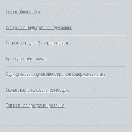
Скачать фильм барс
История лошади краткое содержание
Инспектор гаджет 2 торрент скачать
Kproxy торрент скачать
Один день ивана денисовича краткое содержание читать
Скачать картинку газель термобудка
Топ книги по программированию