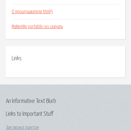
О проигрывателе html5
Makemkv portable rus скачать
Links
An Informative Text Blurb
Links to Important Stuff
Зая звонит рингтон