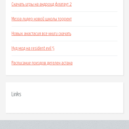
Скачать игры на андроид флатаут 2
Мезза лидер новой школы торрент
Новых анастасия все книги скачать
Нуд мод на resident evil 5
Расписание поездов дегелен астана
Links