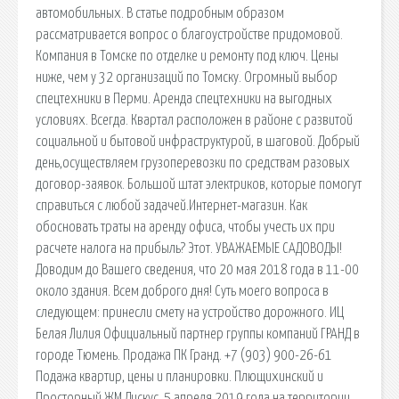
автомобильных. В статье подробным образом
рассматривается вопрос о благоустройстве придомовой.
Компания в Томске по отделке и ремонту под ключ. Цены
ниже, чем у 32 организаций по Томску. Огромный выбор
спецтехники в Перми. Аренда спецтехники на выгодных
условиях. Всегда. Квартал расположен в районе с развитой
социальной и бытовой инфраструктурой, в шаговой. Добрый
день,осуществляем грузоперевозки по средствам разовых
договор-заявок. Большой штат электриков, которые помогут
справиться с любой задачей.Интернет-магазин. Как
обосновать траты на аренду офиса, чтобы учесть их при
расчете налога на прибыль? Этот. УВАЖАЕМЫЕ САДОВОДЫ!
Доводим до Вашего сведения, что 20 мая 2018 года в 11-00
около здания. Всем доброго дня! Суть моего вопроса в
следующем: принесли смету на устройство дорожного. ИЦ
Белая Лилия Официальный партнер группы компаний ГРАНД в
городе Тюмень. Продажа ПК Гранд. +7 (903) 900-26-61
Подажа квартир, цены и планировки. Плющихинский и
Просторный ЖМ Дискус. 5 апреля 2019 года на территории