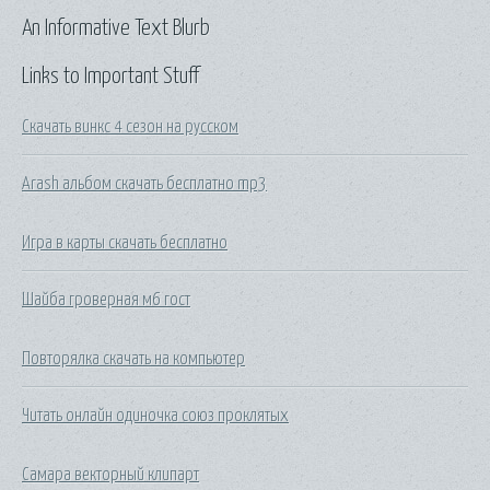
An Informative Text Blurb
Links to Important Stuff
Скачать винкс 4 сезон на русском
Arash альбом скачать бесплатно mp3
Игра в карты скачать бесплатно
Шайба гроверная м6 гост
Повторялка скачать на компьютер
Читать онлайн одиночка союз проклятых
Самара векторный клипарт