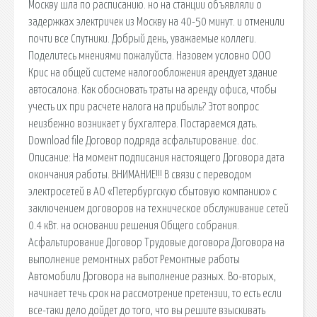
Москву шла по расписанию. но на станции объявляли о
задержках электричек из Москву на 40-50 минут. и отменили
почти все Спутники. Добрый день, уважаемые коллеги.
Поделитесь мнениями пожалуйста. Назовем условно ООО
Крис на общей системе налогообложения арендует здание
автосалона. Как обосновать траты на аренду офиса, чтобы
учесть их при расчете налога на прибыль? Этот вопрос
неизбежно возникает у бухгалтера. Постараемся дать.
Download file Договор подряда асфальтирование. doc.
Описание: На момент подписания настоящего Договора дата
окончания работы. ВНИМАНИЕ!!! В связи с переводом
электросетей в АО «Петербургскую сбытовую компанию» с
заключением договоров на техническое обслуживание сетей
0.4 кВт. на основании решения Общего собрания.
Асфальтирование Договор Трудовые договора Договора на
выполнение ремонтных работ Ремонтные работы
Автомобили Договора на выполнение разных. Во-вторых,
начинает течь срок на рассмотрение претензии, то есть если
все-таки дело дойдет до того, что вы решите взыскивать