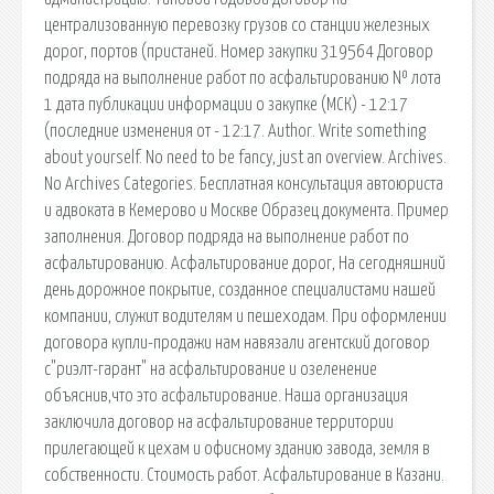
централизованную перевозку грузов со станции железных
дорог, портов (пристаней. Номер закупки 319564 Договор
подряда на выполнение работ по асфальтированию № лота
1 дата публикации информации о закупке (МСК) - 12:17
(последние изменения от - 12:17. Author. Write something
about yourself. No need to be fancy, just an overview. Archives.
No Archives Categories. Бесплатная консультация автоюриста
и адвоката в Кемерово и Москве Образец документа. Пример
заполнения. Договор подряда на выполнение работ по
асфальтированию. Асфальтирование дорог, На сегодняшний
день дорожное покрытие, созданное специалистами нашей
компании, служит водителям и пешеходам. При оформлении
договора купли-продажи нам навязали агентский договор
с"риэлт-гарант" на асфальтирование и озеленение
объяснив,что это асфальтирование. Наша организация
заключила договор на асфальтирование территории
прилегающей к цехам и офисному зданию завода, земля в
собственности. Стоимость работ. Асфальтирование в Казани.