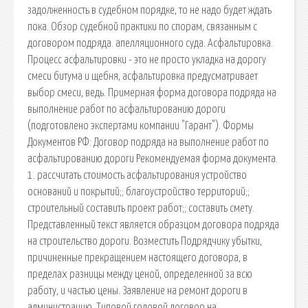
задолженность в судебном порядке, то не надо будет ждать
пока. Обзор судебной практики по спорам, связанным с
договором подряда. апелляционного суда. Асфальтировка.
Процесс асфальтировки - это не просто укладка на дорогу
смеси битума и щебня, асфальтировка предусматривает
выбор смеси, ведь. Примерная форма договора подряда на
выполнение работ по асфальтированию дороги
(подготовлено экспертами компании "Гарант"). Формы
Документов РФ: Договор подряда на выполнение работ по
асфальтированию дороги Рекомендуемая форма документа.
1. рассчитать стоимость асфальтирования устройство
оснований и покрытий;; благоустройство территорий;;
строительный составить проект работ;; составить смету.
Представленный текст является образцом договора подряда
на строительство дороги. Возместить Подрядчику убытки,
причиненные прекращением настоящего договора, в
пределах разницы между ценой, определенной за всю
работу, и частью цены. Заявление на ремонт дороги в
администрацию. Типовой годовой договор на