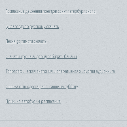
Расписание движения поездов санкт петербург анапа
5 класс гдз по русскому скачать
Песня gq тимати скачать
Скачать игру на андроид собирать бананы
Топографическая анатомия и оперативная хирургия аудиокнига
Синема сити одесса расписание на субботу
Пушкино автобус 44 расписание