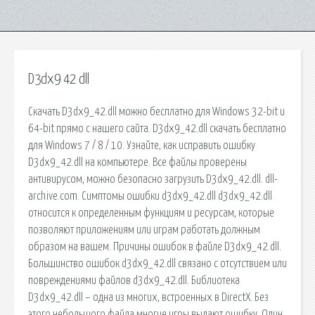
D3dx9 42 dll
Скачать D3dx9_42.dll можно бесплатно для Windows 32-bit и
64-bit прямо с нашего сайта. D3dx9_42.dll скачать бесплатно
для Windows 7 / 8 / 10. Узнайте, как исправить ошибку
D3dx9_42.dll на компьютере. Все файлы проверены
антивирусом, можно безопасно загрузить D3dx9_42.dll. dll-
archive.com. Симптомы ошибки d3dx9_42.dll d3dx9_42.dll
относится к определенным функциям и ресурсам, которые
позволяют приложениям или играм работать должным
образом на вашем. Причины ошибок в файле D3dx9_42.dll.
Большинство ошибок d3dx9_42.dll связано с отсутствием или
повреждениями файлов d3dx9_42.dll. Библиотека
D3dx9_42.dll – одна из многих, встроенных в DirectX. Без
этого небольшого файла многие игры выдают ошибку. Один