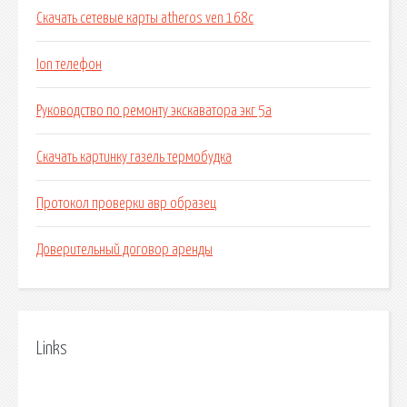
Скачать сетевые карты atheros ven 168c
Ion телефон
Руководство по ремонту экскаватора экг 5а
Скачать картинку газель термобудка
Протокол проверки авр образец
Доверительный договор аренды
Links