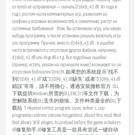
из путей её исправления — скачать D3dx9_42.dll. Из года в
год с ростом числа компьютерных игр, развитием их
графики и игровых возможностей, к сожалению, растут их
системные требования. · Итак, Вы установили игру, или какую
нибудь программу, и после установки решили включить игру
или программу. Причем, вместо d3dx9_43.dll - в ошибке
часто встречаются и отсутствие других файлов, например,
d3dx9_42.dll или dxgi.dll и т.д. Все подобные ошибки
(пример, кстати, указан на скриншоте ниже) возникают из-за
отсутствия библиотек DirectX. 如果您的系統提示”找不
到D3DX9_43.dll”或”D3DX9_43.dll缺失” 或者”D3DX9_43.dll
錯誤”等等，請不用擔心，通過安裝微軟官方. DLL
下载提供Windows所需的DLL,EXE,SYS等文件下载，为
您解除系统DLL丢失的烦恼。文件种类最全的DLL下
载站. T rkiyenin cretsiz program, oyun, antivir s, cep
programları indirme sitesine hoşgeldiniz. About this mod. Mod
that allows SKSE plugins to preload before the game initializes.
dll修复助手,dll修复工具是一款具有尝试一键自动