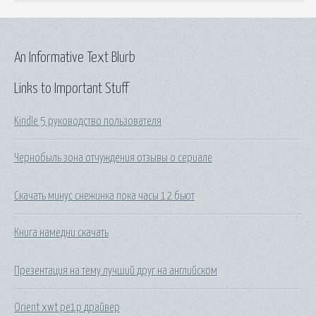
An Informative Text Blurb
Links to Important Stuff
Kindle 5 руководство пользователя
Чернобыль зона отчуждения отзывы о сериале
Скачать минус снежинка пока часы 12 бьют
Книга намедни скачать
Презентация на тему лучший друг на английском
Orient xwt pe1p драйвер