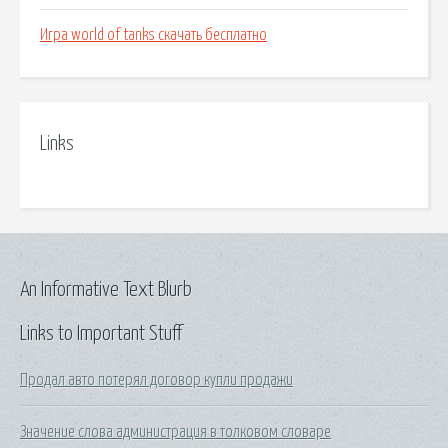
Игра world of tanks скачать бесплатно
Links
An Informative Text Blurb
Links to Important Stuff
Продал авто потерял договор купли продажи
Значение слова администрация в толковом словаре