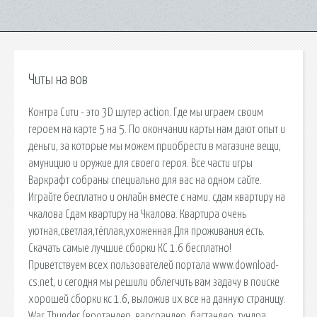
Читы на вов
Контра Сити - это 3D шутер action. Где мы играем своим
героем на карте 5 на 5. По окончании карты нам дают опыт и
деньги, за которые мы можем приобрести в магазине вещи,
амуницию и оружие для своего героя. Все части игры
Варкрафт собраны специально для вас на одном сайте.
Играйте бесплатно и онлайн вместе с нами. сдам квартиру на
чкалова Сдам квартиру на Чкалова. Квартира очень
уютная,светлая,тёплая,ухоженная.Для проживания есть.
Cкачать самые лучшие сборки КС 1.6 бесплатно!
Приветствуем всех пользователей портала www.download-
cs.net, и сегодня мы решили облегчить вам задачу в поиске
хорошей сборки кс 1.6, выложив их все на данную страницу.
War Thunder (вротандер, варсрандер, багтандер, тундра,