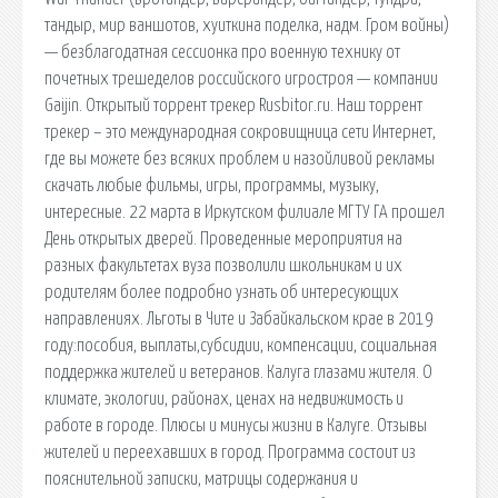
тандыр, мир ваншотов, хуиткина поделка, надм. Гром войны)
— безблагодатная сессионка про военную технику от
почетных трешеделов российского игростроя — компании
Gaijin. Открытый торрент трекер Rusbitor.ru. Наш торрент
трекер – это международная сокровищница сети Интернет,
где вы можете без всяких проблем и назойливой рекламы
скачать любые фильмы, игры, программы, музыку,
интересные. 22 марта в Иркутском филиале МГТУ ГА прошел
День открытых дверей. Проведенные мероприятия на
разных факультетах вуза позволили школьникам и их
родителям более подробно узнать об интересующих
направлениях. Льготы в Чите и Забайкальском крае в 2019
году:пособия, выплаты,субсидии, компенсации, социальная
поддержка жителей и ветеранов. Калуга глазами жителя. О
климате, экологии, районах, ценах на недвижимость и
работе в городе. Плюсы и минусы жизни в Калуге. Отзывы
жителей и переехавших в город. Программа состоит из
пояснительной записки, матрицы содержания и