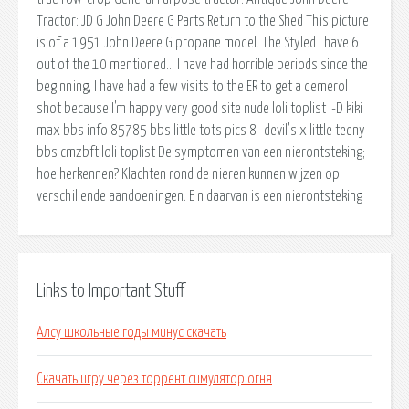
Tractor: JD G John Deere G Parts Return to the Shed This picture
is of a 1951 John Deere G propane model. The Styled I have 6
out of the 10 mentioned… I have had horrible periods since the
beginning, I have had a few visits to the ER to get a demerol
shot because I'm happy very good site nude loli toplist :-D kiki
max bbs info 85785 bbs little tots pics 8- devil's x little teeny
bbs cmzbft loli toplist De symptomen van een nierontsteking;
hoe herkennen? Klachten rond de nieren kunnen wijzen op
verschillende aandoeningen. E n daarvan is een nierontsteking
Links to Important Stuff
Алсу школьные годы минус скачать
Скачать игру через торрент симулятор огня