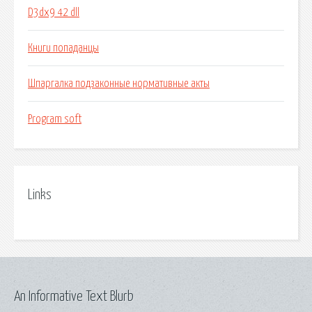
D3dx9 42 dll
Книги попаданцы
Шпаргалка подзаконные нормативные акты
Program soft
Links
An Informative Text Blurb