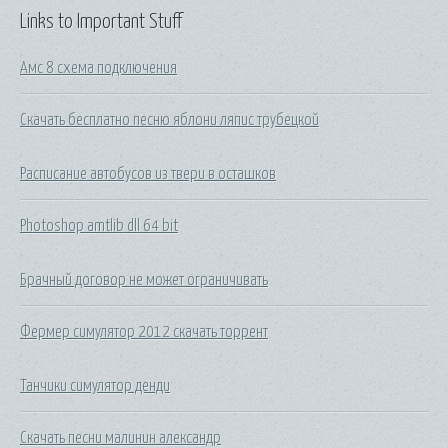
Links to Important Stuff
Амс 8 схема подключения
Скачать бесплатно песню яблони ляпис трубецкой
Расписание автобусов из твери в осташков
Photoshop amtlib dll 64 bit
Брачный договор не может ограничивать
Фермер симулятор 2012 скачать торрент
Танчики симулятор денди
Скачать песни малинин александр