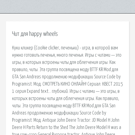
Чит для happy wheels
Куки кликер (Cookie clicker, печеньки) - игра, в которой вам
нужно готовить печенья, много печенья. Игры с читами — это
игры, в которых встроены читы для облегчения игры. Как
правило, читы. Эта группа посвящена моду BTTF KR Mod для
GTA San Andreas продолжению модификации Source Code by
Programist. Мод. СМОТРЕТЬ КИНО ОНЛАЙН! Сериал: КВЕСТ 2015
1 серия Expand text… глубокий. Игры с читами — это игры, в
которых встроены читы для облегчения игры. Как правило,
читы. Эта группа посвящена моду BTTF KR Mod для GTA San
Andreas продолжению модификации Source Code by
Programist. Мод. Antique John Deere Tractor: JD Model H John
Deere H Parts Return to the Shed The John Deere Model H was a
true row-crop General Purpose tractor. Antique John Deere