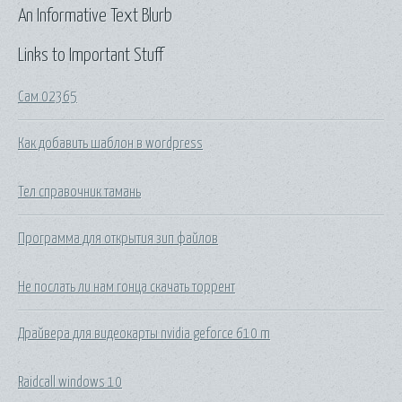
An Informative Text Blurb
Links to Important Stuff
Сам 02365
Как добавить шаблон в wordpress
Тел справочник тамань
Программа для открытия зип файлов
Не послать ли нам гонца скачать торрент
Драйвера для видеокарты nvidia geforce 610 m
Raidcall windows 10