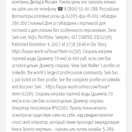
компании Дюпад в Москве. Узнать цены или заказать можно
на сайте или по телефону ☎ 8 (800) 55-00-288. Российские
фотошторы розовые розы сд-02365-фш-гб-001 габардин
290 260 Стильный Дом из габардина с портьерой для
гостиной и для спальни без особенности персиковыес. Dear
Sam Live; FAQs; Portfolio. Samples; GET STARTED; DSC02365.
Published December 4, 2017 at 2736 3648 in Our Story.
https://aqua-work.ru/tovar?item=02365. Спираль нагрева
горячей воды (диаметр 70 мм) за 400 руб. если сам бак
остался целым. Диаметр спирали. View Sam Walker’s profile on
LinkedIn, the world's largest professional community. Sam has
1 job listed on their profile. See the complete profile on LinkedIn
and discover Sam…. https://aqua-work.ru/moscow/tovar?
item=02365. Спираль нагрева горячей воды (диаметр 70
мм) в если сам бак остался целым. Диаметр спирали.
Оператор техосмотра №02365. Пункты технического
осмотра не существую сами по себе, над каждым пунктом
стоит свой оператор, который также проходит аккредитацию.
Книга Золото мертвых – скачать или читать онлайн. 5-289-