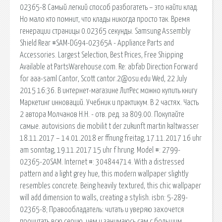
02365-8 Самый легкий способ разбогатеть – это найти клад.
Но мало кто помнит, что клады никогда просто так. Время
генерации страницы 0.02365 секунды. Samsung Assembly
Shield Rear #SAM-DG94-02365A - Appliance Parts and
Accessories. Largest Selection, Best Prices, Free Shipping
Available at PartsWarehouse.com. Re: abfab Direction Forward
for aaa-saml Cantor, Scott cantor.2@osu.edu Wed, 22 July
2015 16:36. В интернет-магазине ЛитРес можно купить книгу
Маркетинг инноваций. Учебник и практикум. В 2 частях. Часть
2 автора Молчанов Н.Н. - отв. ред. за 809.00. Покупайте
самые. autovisions die mobilit t der zukunft martin kaltwasser
18.11.2017 – 14.01.2018 er ffnung freitag, 17.11.2017 16 uhr
am sonntag, 19.11.2017 15 uhr f hrung. Model #: 2799-
02365-20SAM. Internet #: 304844714. With a distressed
pattern and a light grey hue, this modern wallpaper slightly
resembles concrete. Being heavily textured, this chic wallpaper
will add dimension to walls, creating a stylish. isbn: 5-289-
02365-8; Правообладатель: читать и уверяю захочется
прочитать всю серию, чем и занимаюсь сам с большим