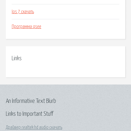
Ios 7 скачать
Программа qsee
Links
An Informative Text Blurb
Links to Important Stuff
Драйвер realtek hd audio скачать