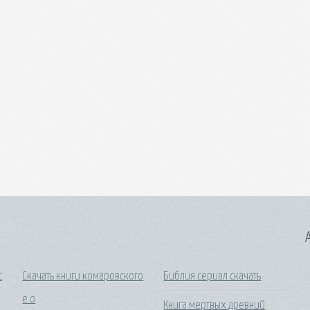
A
с
Скачать книги комаровского
Библия сериал скачать
е о
Книга мертвых древний