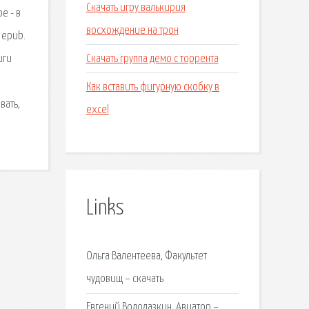
Скачать игру валькирия
е - в
восхождение на трон
 epub.
Скачать группа демо с торрента
иги
Как вставить фигурную скобку в
вать,
excel
Links
Ольга Валентеева, Факультет
чудовищ – скачать
Евгений Водолазкин, Авиатор –