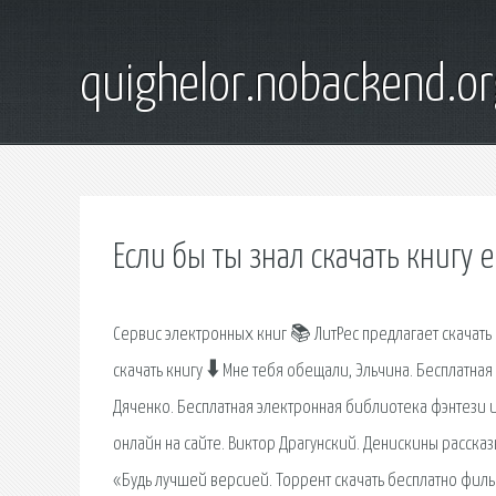
quighelor.nobackend.or
Если бы ты знал скачать книгу 
Сервис электронных книг 📚 ЛитРес предлагает скачать 
скачать книгу 🠳 Мне тебя обещали, Эльчина. Бесплатна
Дяченко. Бесплатная электронная библиотека фэнтези и 
онлайн на сайте. Виктор Драгунский. Денискины расска
«Будь лучшей версией. Торрент скачать бесплатно филь