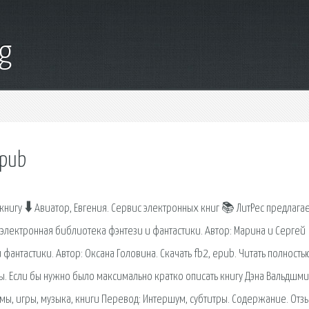
g
epub
книгу 🠳 Авиатор, Евгения. Сервис электронных книг 📚 ЛитРес предлага
я электронная библиотека фэнтези и фантастики. Автор: Марина и Сергей
фантастики. Автор: Оксана Головина. Скачать fb2, epub. Читать полность
зы. Если бы нужно было максимально кратко описать книгу Дэна Вальдшми
мы, игры, музыка, книги Перевод: Интершум, cубтитры. Содержание. Отз