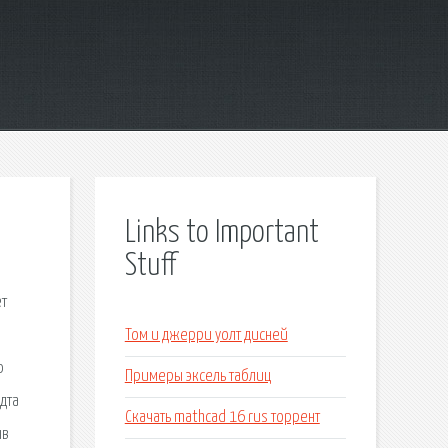
Links to Important
Stuff
ет
Том и джерри уолт дисней
ю
Примеры эксель таблиц
дта
Скачать mathcad 16 rus торрент
ыв