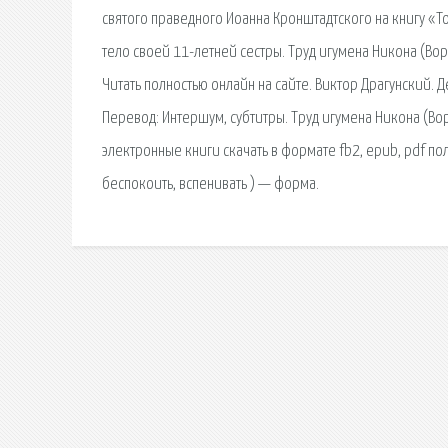
святого праведного Иоанна Кронштадтского на книгу «То
тело своей 11-летней сестры. Труд игумена Никона (Во
Читать полностью онлайн на сайте. Виктор Драгунский. 
Перевод: Интершум, cубтитры. Труд игумена Никона (В
электронные книги скачать в формате fb2, epub, pdf пол
беспокоить, вспенивать ) — форма.