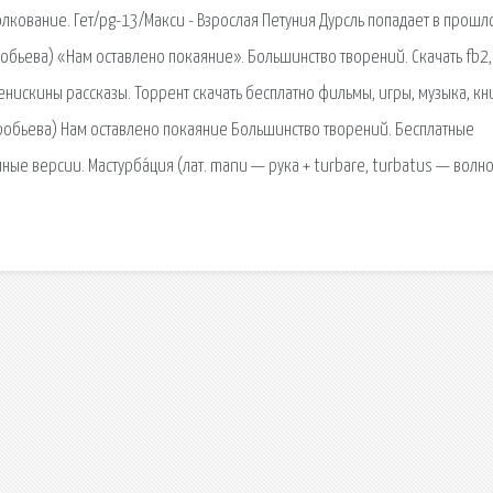
лкование. Гет/pg-13/Макси - Взрослая Петуния Дурсль попадает в прошло
робьева) «Нам оставлено покаяние». Большинство творений. Скачать fb2,
Денискины рассказы. Торрент скачать бесплатно фильмы, игры, музыка, кн
оробьева) Нам оставлено покаяние Большинство творений. Бесплатные
ные версии. Мастурба́ция (лат. manu — рука + turbare, turbatus — волно