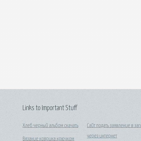
Links to Important Stuff
Хлеб черный альбом скачать
Сайт подать заявление в заг
через интернет
Вязание коврика крючком