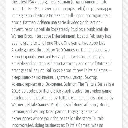
the latest PS4 video games. Batman (originariamente noto
come The Bat-Man ovvero l'uomo pipistrello) un personaggio
immaginario ideato da Bob Kane e Bill Finger, protagonista di
storie. Batman: Arkham una serie di videogiochi action-
adventure sviluppati da Rocksteady Studios e pubblicati da
Warner Bros. Interactive Entertainment, basati. February has
seen a grand total of one Xbox One game, two Xbox Live
Arcade games, three Xbox 360 Games on Demand, and two
Xbox Originals removed Harvey Dent was Gotham City's
amiable and courteous district attorney and one of Batman's
strongest allies until Sal Boss Maroni threw Telltale Games —
американская компания, издатель и дистрибьютор
компьютерных игр. Основана. Batman: The Telltale Series is a
2016 episodic point-and-click graphic adventure video game
developed and published by Telltale Games and distributed by
Warner. Telltale Games: Publishers of Minecraft Story Mode,
Batman, and Walking Dead games. Engaging narrative
experiences where your choices tailor the story Telltale
Incorporated, doing business as Telltale Games, was an