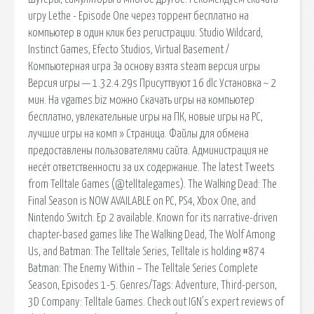
игру Lethe - Episode One через торрент бесплатно на
компьютер в один клик без регистрации. Studio Wildcard,
Instinct Games, Efecto Studios, Virtual Basement /
Компьютерная игра За основу взята steam версия игры
Версия игры — 1.32.4.29s Присуттвуют 16 dlc Установка ~ 2
мин. На vgames.biz можно Скачать игры на компьютер
бесплатно, увлекательные игры на ПК, новые игры на PC,
лучшие игры на комп » Страница. Файлы для обмена
предоставлены пользователями сайта. Администрация не
несёт ответственности за их содержание. The latest Tweets
from Telltale Games (@telltalegames). The Walking Dead: The
Final Season is NOW AVAILABLE on PC, PS4, Xbox One, and
Nintendo Switch. Ep 2 available. Known for its narrative-driven
chapter-based games like The Walking Dead, The Wolf Among
Us, and Batman: The Telltale Series, Telltale is holding #874
Batman: The Enemy Within – The Telltale Series Complete
Season, Episodes 1-5. Genres/Tags: Adventure, Third-person,
3D Company: Telltale Games. Check out IGN's expert reviews of