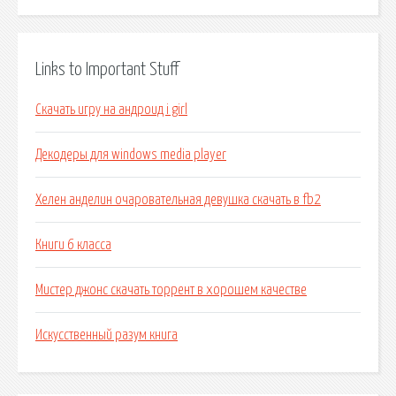
Links to Important Stuff
Скачать игру на андроид i girl
Декодеры для windows media player
Хелен анделин очаровательная девушка скачать в fb2
Книги 6 класса
Мистер джонс скачать торрент в хорошем качестве
Искусственный разум книга