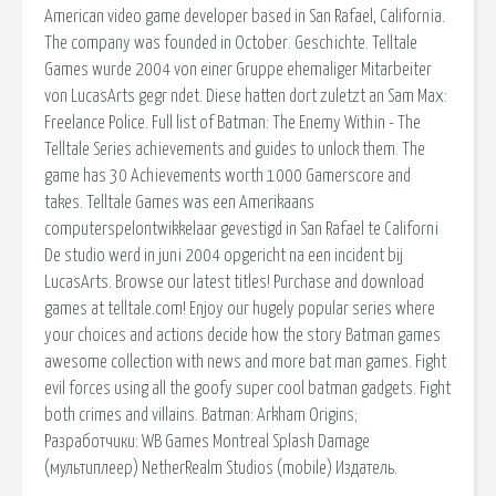
American video game developer based in San Rafael, California.
The company was founded in October. Geschichte. Telltale
Games wurde 2004 von einer Gruppe ehemaliger Mitarbeiter
von LucasArts gegr ndet. Diese hatten dort zuletzt an Sam Max:
Freelance Police. Full list of Batman: The Enemy Within - The
Telltale Series achievements and guides to unlock them. The
game has 30 Achievements worth 1000 Gamerscore and
takes. Telltale Games was een Amerikaans
computerspelontwikkelaar gevestigd in San Rafael te Californi
De studio werd in juni 2004 opgericht na een incident bij
LucasArts. Browse our latest titles! Purchase and download
games at telltale.com! Enjoy our hugely popular series where
your choices and actions decide how the story Batman games
awesome collection with news and more bat man games. Fight
evil forces using all the goofy super cool batman gadgets. Fight
both crimes and villains. Batman: Arkham Origins;
Разработчики: WB Games Montreal Splash Damage
(мультиплеер) NetherRealm Studios (mobile) Издатель.