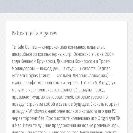
Batman telltale games
Telltale Games — американская компания, издатель и
дистрибьютор компьютерных игр. Основана в июне 2004
года Кевином Брунером, Дэниелом Коннорсом и Троем
Моландером — выходцами из студии LucasArts. Batman:
Arkham Origins (с англ. — «Бэтмен: Летопись Аркхема») —
мультиплатформенная компьютерная. Tropico 6. В трудную
минуту, в час политических волнений и смуты, народ
призывает мудрых руководителей, которые уверенно
поведут страну за собой в светлое будущее. Скачать торрент
игры для Windows с наиболее полного каталога игр для PC
через торрент без. Просмотрите коллекцию игр Origin для ПК
и Mac. Изучите лучшие предложения на новые ролевые игры,
шутеры, симуляторы и многое другое. Рекомендуем скачать