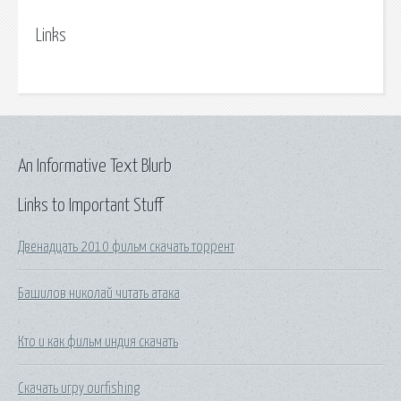
Links
An Informative Text Blurb
Links to Important Stuff
Двенадцать 2010 фильм скачать торрент
Башилов николай читать атака
Кто и как фильм индия скачать
Скачать игру ourfishing