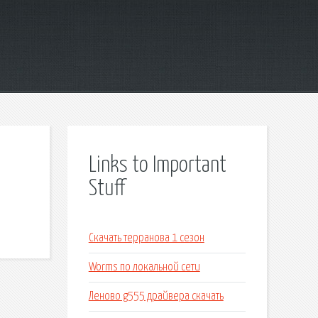
Links to Important
Stuff
Скачать терранова 1 сезон
Worms по локальной сети
Леново g555 драйвера скачать