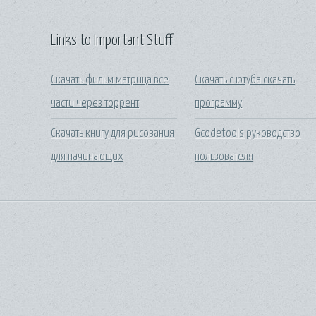
Links to Important Stuff
Скачать фильм матрица все
Скачать с ютуба скачать
части через торрент
программу
Скачать книгу для рисования
Gcodetools руководство
для начинающих
пользователя