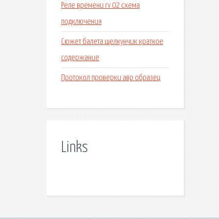
Реле времени rv 02 схема
подключения
Сюжет балета щелкунчик краткое
содержание
Протокол проверки авр образец
Links