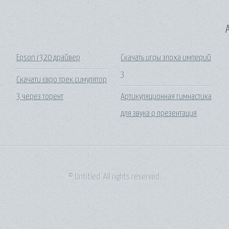
A
Epson r320 драйвер
Скачать игры эпоха империй
3
Скачати євро трек симулятор
3 через торент
Артикуляционная гимнастика
для звука р презентация
© Untitled. All rights reserved.