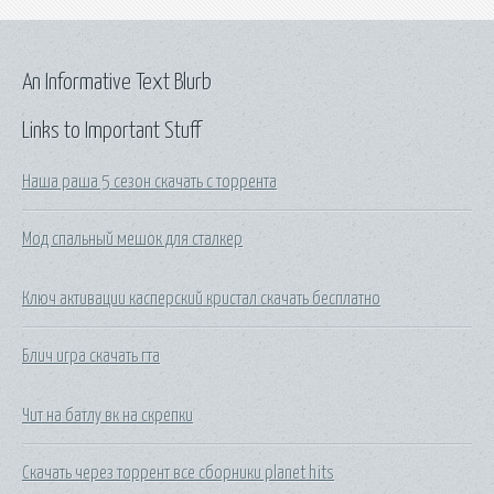
An Informative Text Blurb
Links to Important Stuff
Наша раша 5 сезон скачать с торрента
Мод спальный мешок для сталкер
Ключ активации касперский кристал скачать бесплатно
Блич игра скачать гта
Чит на батлу вк на скрепки
Скачать через торрент все сборники planet hits