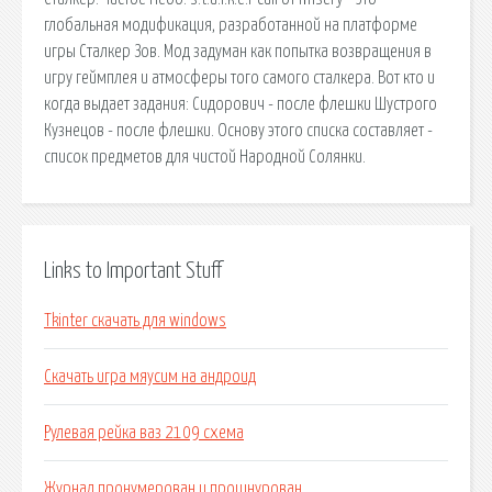
глобальная модификация, разработанной на платформе
игры Сталкер Зов. Мод задуман как попытка возвращения в
игру геймплея и атмосферы того самого сталкера. Вот кто и
когда выдает задания: Сидорович - после флешки Шустрого
Кузнецов - после флешки. Основу этого списка составляет -
список предметов для чистой Народной Солянки.
Links to Important Stuff
Tkinter скачать для windows
Скачать игра мяусим на андроид
Рулевая рейка ваз 2109 схема
Журнал пронумерован и прошнурован