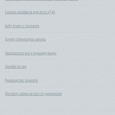
Скачать драйвера для asus x54h
Kelly trump с торрента
Группу субкультура скачать
Гвердцители все к лучшему минус
Онлайн тв see
Руководство эпиктета
Договор займа на ооо от учредителя