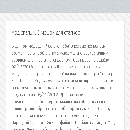
Мод спальный мешок для сталкер
В данном моде для 'Чистого Неба' впервые появилась
возможность пройти игру с максимально реалистичным
уровнем сложности 'Легендарном', без права на ошибку.
08/12/2016 · s.t.a.l.k.e.r call of misery - это глобальная
модификация, разработанной на платформе игры Сталкер
Зов Припяти. Мод задуман как попытка возвращения в игру
геймплея и атмосферы «того самого сталкера», каким его
видят авторы. 05/11/2012 · Данная сюжетная линия
представляет собой серию заданий на собирательство и
принос разнообразного скарба торговцам Зоны. Основу
этого списка составляет - список предметов для чистой
Народной Солянки. Каталог файлов. Глобальные моды. Моды
Сталкер: Чистое Небо. s.t.a.l.k.e.r call of misery - это