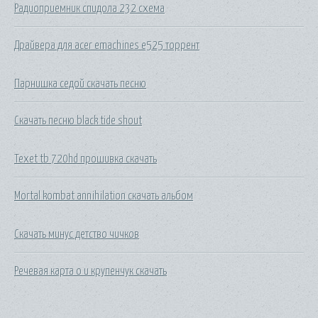
Радиоприемник спидола 232 схема
Драйвера для acer emachines e525 торрент
Парнишка седой скачать песню
Скачать песню black tide shout
Texet tb 720hd прошивка скачать
Mortal kombat annihilation скачать альбом
Скачать минус детство чичков
Речевая карта о и крупенчук скачать