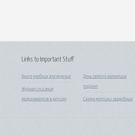
Links to Important Stuff
Книга учебник для мужчин
День святого валентина
торрент
Журнал списания
медикаментов в детсаду
Схема метрики свадебные