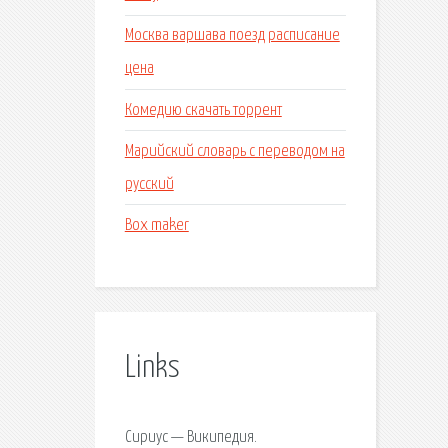
Москва варшава поезд расписание
цена
Комедию скачать торрент
Марийский словарь с переводом на
русский
Box maker
Links
Сириус — Википедия.