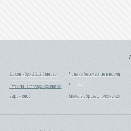
A
11 сентября 2012 бенгази
Читы на бессмертие в ворлд
оф танк
Латинский словарь крылатых
выражений
Скачать образец положения