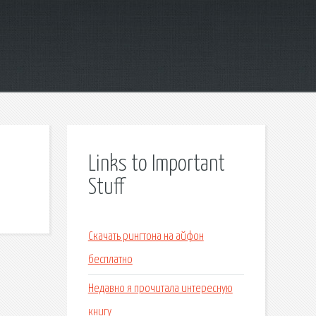
Links to Important
Stuff
Скачать рингтона на айфон
бесплатно
Недавно я прочитала интересную
книгу