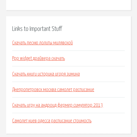
Links to Important Stuff
Скачать песню лолиты милявской
Ppp widget драйвера скачать
Скачать книги историка игоря зимина
Днепропетровск москва самолет расписание
Скачать игру на андроид фермер симулятор 2013
Самолет киев одесса расписание стоимость