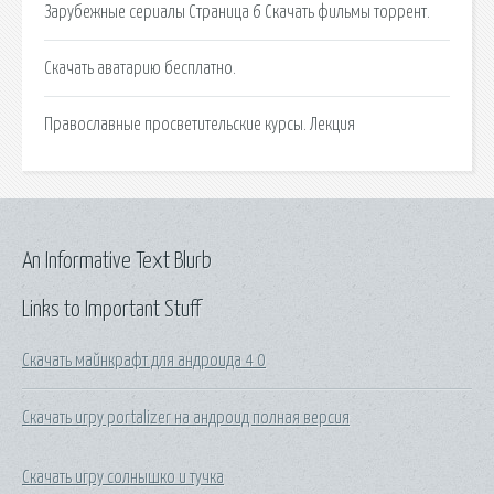
Зарубежные сериалы Страница 6 Скачать фильмы торрент.
Скачать аватарию бесплатно.
Православные просветительские курсы. Лекция
An Informative Text Blurb
Links to Important Stuff
Скачать майнкрафт для андроида 4 0
Скачать игру portalizer на андроид полная версия
Скачать игру солнышко и тучка