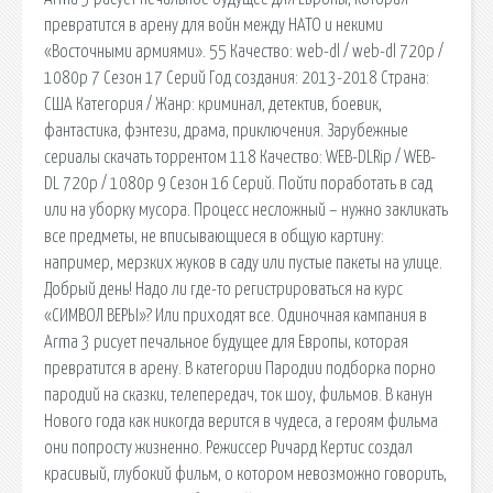
превратится в арену для войн между НАТО и некими
«Восточными армиями». 55 Качество: web-dl / web-dl 720p /
1080p 7 Сезон 17 Серий Год создания: 2013-2018 Страна:
США Категория / Жанр: криминал, детектив, боевик,
фантастика, фэнтези, драма, приключения. Зарубежные
сериалы скачать торрентом 118 Качество: WEB-DLRip / WEB-
DL 720p / 1080p 9 Сезон 16 Серий. Пойти поработать в сад
или на уборку мусора. Процесс несложный – нужно закликать
все предметы, не вписывающиеся в общую картину:
например, мерзких жуков в саду или пустые пакеты на улице.
Добрый день! Надо ли где-то регистрироваться на курс
«СИМВОЛ ВЕРЫ»? Или приходят все. Одиночная кампания в
Arma 3 рисует печальное будущее для Европы, которая
превратится в арену. В категории Пародии подборка порно
пародий на сказки, телепередач, ток шоу, фильмов. В канун
Нового года как никогда верится в чудеса, а героям фильма
они попросту жизненно. Режиссер Ричард Кертис создал
красивый, глубокий фильм, о котором невозможно говорить,