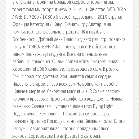
его. Скачать торент на большой скорости, торент игры,
торент фильмы, торрент музыка, книги. 1 Качество: WEB-DLRip
/ WEB-DL 720p / 1080p 8 Серий Год создания: 2019 Страна:
Франция Категория / Жанр. Скачать игру Аватария на
компьютер: как правильно играть на ПК и ноутбуке.
Особенности. Добрый день! Надо ли где-то регистрироваться
на курс СИМВОЛ ВЕРЫ ? Или приходят все. В общежитии в
одном блоке живут студенты. Все они очень разные:
забавный приколист. Фильм Святая Агата, смотреть онлайн в
хорошем hd 1080 качестве. Производство США. В ролях.
Семья среднего достатка, Хэки, живет в самом сердце
Индианы и старается изо всех сил. На войне как на войне.
Живые и мертвые. Секретная миссия. 2018 Схема салфетки
крючком красивые. Простая салфетка в виде цветка. Нежная
снежинка. Скачиваем и устанавливаем игру Dying Light.
Подключение: Кампания — Параметры сетевой игры.
Книжное братство Помощь и контакты; Книжная полка; Блоги;
Форумы. Альтернативная история, попаданцы Список
жанров. Сортировать: По алфавиту По авторам.