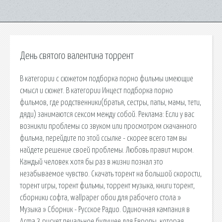
День святого валентина торрент
В категории с сюжетом подборка порно фильмы имеющие
смысл и сюжет. В категории Инцест подборка порно
фильмов, где родственники(братья, сестры, папы, мамы, тети,
дяди) занимаются сексом между собой. Реклама: Если у вас
возникли проблемы со звуком или просмотром скачанного
фильма, перейдите по этой ссылке - скорее всего там вы
найдете решение своей проблемы. Любовь правит миром.
Каждый человек хотя бы раз в жизни познал это
незабываемое чувство. Скачать торент на большой скорости,
торент игры, торент фильмы, торрент музыка, книги торент,
сборники софта, wallpaper обои для рабочего стола »
Музыка » Сборник - Русское Радио. Одиночная кампания в
Arma 3 рисует печальное будущее для Европы, которая