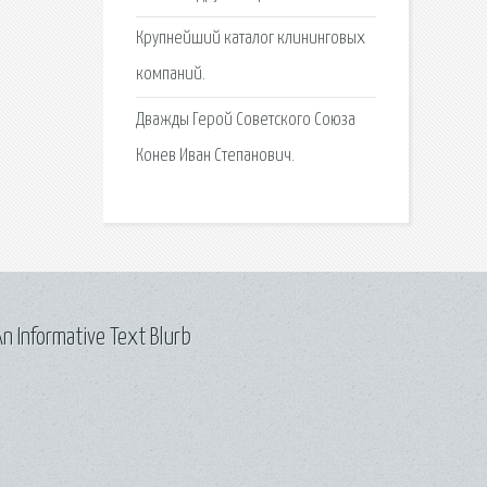
Крупнейший каталог клининговых
компаний.
Дважды Герой Советского Союза
Конев Иван Степанович.
n Informative Text Blurb