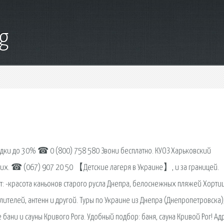
g
кидки до 30% ☎ 0 (800) 758 580 Звони бесплатно. КУОЗ Харьковский
их. ☎ (067) 907 20 50 【Детские лагеря в Украине】, и за границей.
дет: -красота каньонов старого русла Днепра, белоснежных пляжей Хорти
ителей, антенн и другой. Туры по Украине из Днепра (Днепропетровска)
 бани и сауны Кривого Рога. Удобный подбор: баня, сауна Кривой Рог! Ад