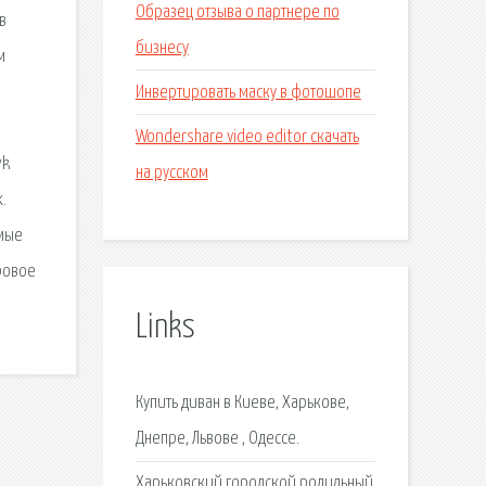
Образец отзыва о партнере по
в
бизнесу
м
Инвертировать маску в фотошопе
Wondershare video editor скачать
yk
на русском
.
ямые
ровое
Links
Купить диван в Киеве, Харькове,
Днепре, Львове , Одессе.
Харьковский городской родильный