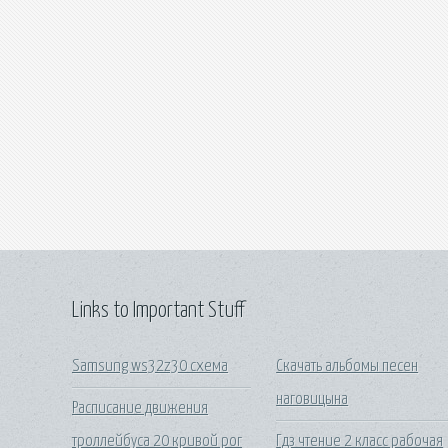
Links to Important Stuff
Samsung ws32z30 схема
Скачать альбомы песен
наговицына
Расписание движения
троллейбуса 20 кривой рог
Гдз чтение 2 класс рабочая