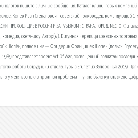
а кинологов пишите в личные сообщения. Каталог клининговых компаний 
 Более. Конев Иван Степанович - советский полководец, командующий 1-
НИ, ПРОХОДЯЩИЕ В РОССИИ И ЗА РУБЕЖОМ : СТРАНА, ГОРОД, МЕСТО. Фитиль;
, комедия, скетч-шоу: Автор(ы). Битумная черепица известных торговых
дери́к Шопе́н, полное имя — Фридерик Францишек Шопен (польск. Fryder
9-1989 представляет проект Art Of War, посвященный солдатам последних
тогах работы Сотрудники отдела. Туры в Египет из Запорожья 2019, Пр
вно у меня возникла приятная проблема - нужно было купить жене циф