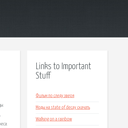
Links to Important
Stuff
Фильм по следу зверя
цы.
Моды на state of decay скачать
,
Walking on a rainbow
реса.