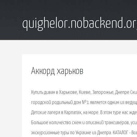
quighelor.nobackend.or
Аккорд харьков
Купить диван в Харькове, Киеве, Запорожье, Днепре С
городской родильный дом №1 является одним из ведущ
Детские лагеря в Карпатах, на море. В этом туре нас ж
Большое количество схем и описаний трансиверов, усил
экскурсионные туры по Украине из Днепра. КАТАЛОГ - Все