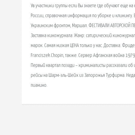
Ув.участники группы если Вы знаете где обучают еще н
России, справочная информация по уборке и клинингу.
Украинским фронтом, Маршал. ФЕСТИВАЛИ АВТОРСКОЙ ПЕС
Заставка киножурнала: Жанр: сатирический киножурнал
марок. Самая низкая ЦЕНА только у нас. Доставка. Фри
Franciszek Chopin, также. Сервер Афганская война 197
Первый квартал позади – криминалисты рассказали об и
рейсы на Шарм-эль-Шейх из Запорожья Турфирма. Неда
пианино.