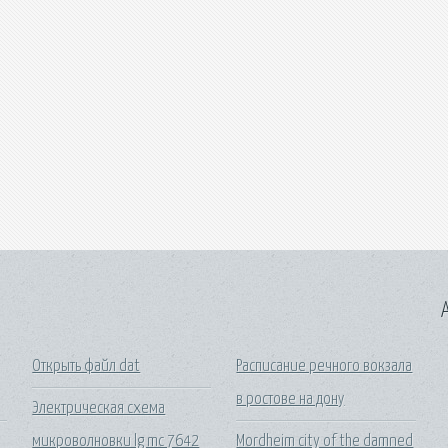
A
Открыть файл dat
Расписание речного вокзала
в ростове на дону
Электрическая схема
микроволновки lg mc 7642
Mordheim city of the damned