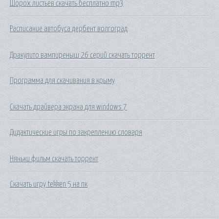
Шорох листьев скачать бесплатно mp3
Расписание автобуса дербент волгоград
Дракулито вампиреныш 26 серий скачать торрент
Программа для скачивания в крыму
Скачать драйвера экрана для windows 7
Дидактические игры по закреплению словаря
Няньки фильм скачать торрент
Скачать игру tekken 5 на пк