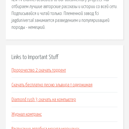
отбираем лучшие авторские рассказы и истории со всей сети.
Подписывайся и читай только. Племенной завод fci
jagduniversal занимается разведением и популяризацией
породы - немецкий.
Links to Important Stuff
Пророчество 2 скачать торрент
Скачать бесплатно песню эльвира т одержимая
Diamond rush 3 скачать на компьютер
Журнал комтранс