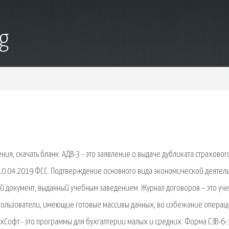
g
ия, скачать бланк. АДВ-3 - это заявление о выдаче дубликата страховог
т 10.04.2019 ФСС. Подтверждение основного вида экономической деятель
ый документ, выданный учебным заведением. Журнал договоров – это уче
Пользователи, имеющие готовые массивы данных, во избежание операц
ухСофт - это программы для бухгалтерии малых и средних. Форма СЗВ-6-