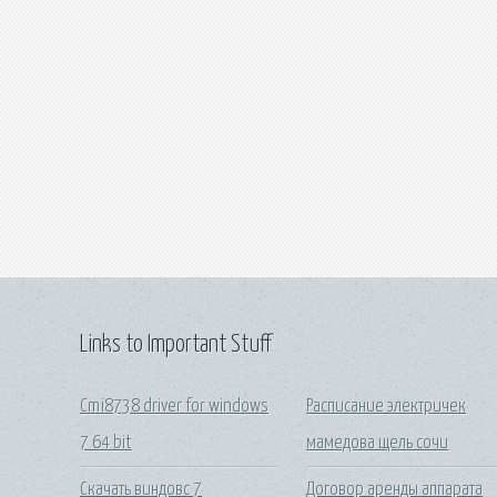
Links to Important Stuff
Cmi8738 driver for windows
Расписание электричек
7 64 bit
мамедова щель сочи
Скачать виндовс 7
Договор аренды аппарата