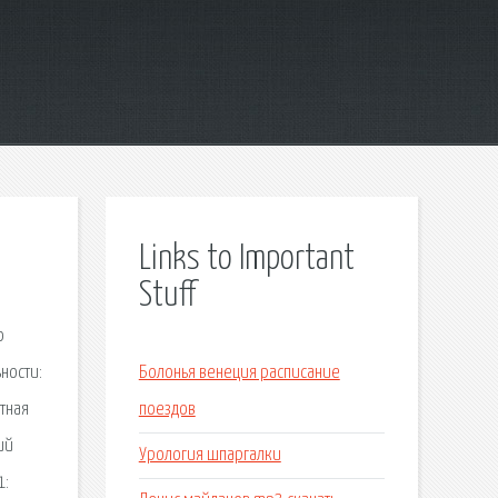
Links to Important
Stuff
о
ности:
Болонья венеция расписание
тная
поездов
ий
Урология шпаргалки
1: