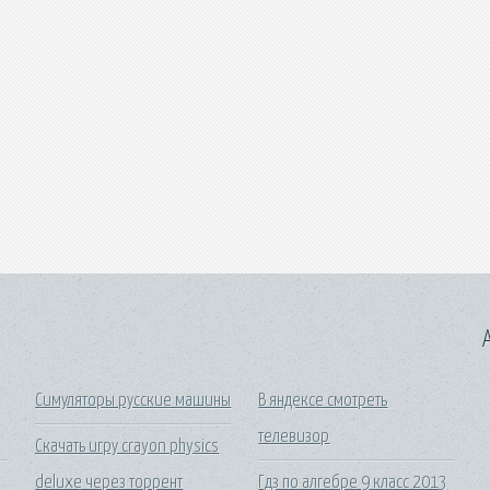
A
Симуляторы русские машины
В яндексе смотреть
телевизор
Скачать игру crayon physics
deluxe через торрент
Гдз по алгебре 9 класс 2013