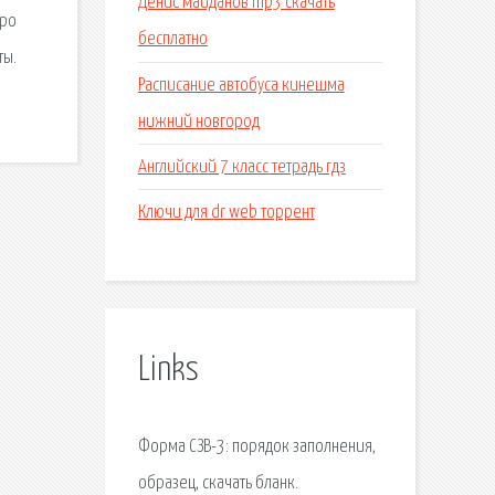
Денис майданов mp3 скачать
про
бесплатно
ты.
Расписание автобуса кинешма
нижний новгород
Английский 7 класс тетрадь гдз
Ключи для dr web торрент
Links
Форма СЗВ-3: порядок заполнения,
образец, скачать бланк.