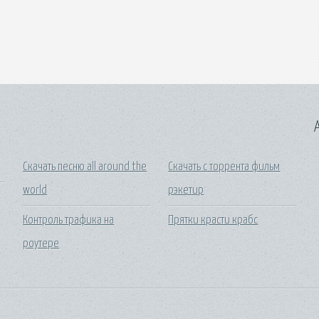
A
Скачать песню all around the
Скачать с торрента фильм
world
рэкетир
Контроль трафика на
Прятки красти крабс
роутере