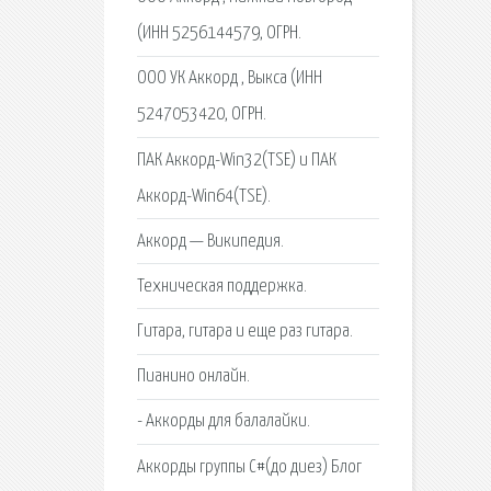
(ИНН 5256144579, ОГРН.
ООО УК Аккорд , Выкса (ИНН
5247053420, ОГРН.
ПАК Аккорд-Win32(TSE) и ПАК
Аккорд-Win64(TSE).
Аккорд — Википедия.
Техническая поддержка.
Гитара, гитара и еще раз гитара.
Пианино онлайн.
- Аккорды для балалайки.
Аккорды группы C#(до диез) Блог