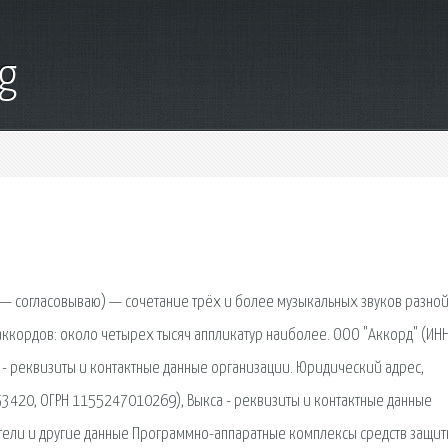
g
ordo — согласовываю) — сочетание трёх и более музыкальных звуков разно
аккордов: около четырех тысяч аппликатур наиболее. ООО "Аккорд" (ИН
 реквизиты и контактные данные организации. Юридический адрес,
53420, ОГРН 1155247010269), Выкса - реквизиты и контактные данные
ители и другие данные Программно-аппаратные комплексы средств защи