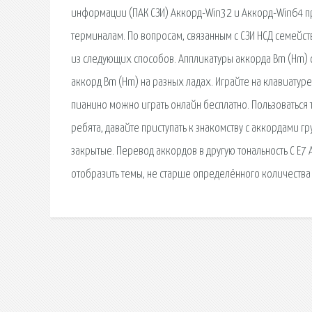
информации (ПАК СЗИ) Аккорд-Win32 и Аккорд-Win64 пр
терминалам. По вопросам, связанным с СЗИ НСД семейс
из следующих способов. Аппликатуры аккорда Bm (Hm) с
аккорд Bm (Hm) на разных ладах. Играйте на клавиатуре
пианино можно играть онлайн бесплатно. Пользоваться 
ребята, давайте приступать к знакомству с аккордами гр
закрытые. Перевод аккордов в другую тональность C E7 A
отобразить темы, не старше определённого количества