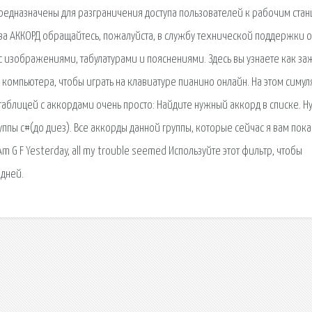
едназначены для разграничения доступа пользователей к рабочим стан
тва АККОРД обращайтесь, пожалуйста, в службу технической поддержки 
 изображениями, табулатурами и пояснениями. Здесь вы узнаете как за
 компьютера, чтобы играть на клавиатуре пианино онлайн. На этом cиму
таблицей с аккордами очень просто: Найдите нужный аккорд в списке. Ну
уппы c#(до диез). Все аккорды данной группы, которые сейчас я вам пока
m G F Yesterday, all my trouble seemed Используйте этот фильтр, чтобы
 дней.