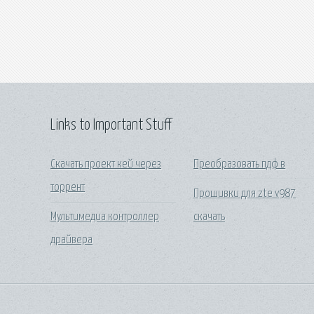
Links to Important Stuff
Скачать проект кей через
Преобразовать пдф в
торрент
Прошивки для zte v987
Мультимедиа контроллер
скачать
драйвера