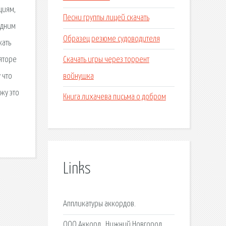
циям,
Песни группы лицей скачать
одним
Образец резюме судоводителя
жать
Скачать игры через торрент
ляторе
войнушка
 что
жу это
Книга лихачева письма о добром
Links
Аппликатуры аккордов.
ООО Аккорд , Нижний Новгород