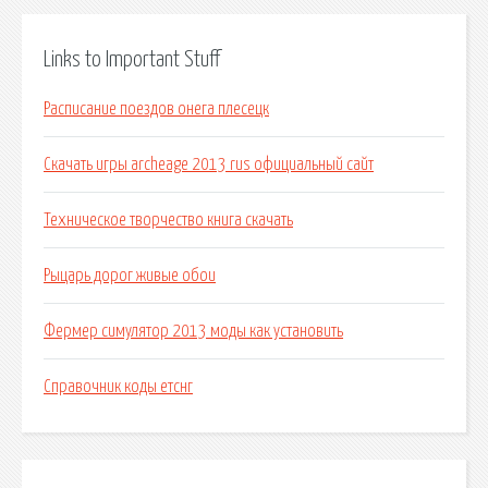
Links to Important Stuff
Расписание поездов онега плесецк
Скачать игры archeage 2013 rus официальный сайт
Техническое творчество книга скачать
Рыцарь дорог живые обои
Фермер симулятор 2013 моды как установить
Справочник коды етснг