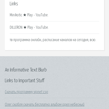
Links
Minikotic ★ Play - YouTube.
DILLERON ★ Play - YouTube.
тв программа онлайн, расписание каналов на сегодня, всю.
An Informative Text Blurb
Links to Important Stuff
Скачать программу vipnet csp
Олег скобля скачать бесплатно альбом орел небесный