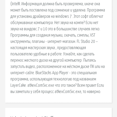
(IntelR. Информация должна быть проверяема, иначе она
может быть поставлена под сомнение и удалена. Программа
для установки драйверов на windows 7. Этот софт облегчит
обслуживание компьютера. Нет звука на компе? Если нет
звука на виндовс 7 и 10 это в большинстве случаев легко.
Программы для создания музыки, скачать, сэмплы, VST
инструменты, плагины - интернет-магазин. FL Studio 20 –
настоящая мастерская звука , предоставляющая
пользователю удобные в работе. Узнайте, как сделать
перенос жесткого диска на другой компьютер. Пытаясь
запустить видео, расположенное на жёстком диске ПК или на
интернет-сайте. BlueStacks App Player - это специальная
программа, использующая технологию под названием
LayerCake. atkexComSvc.exe что это такое? Всем привет Если
вы заметили у себя процесс atkexComSvc.exe, то наверно.