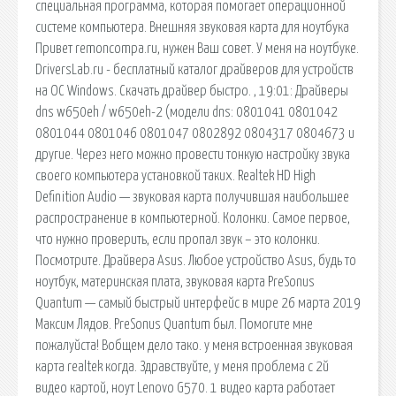
специальная программа, которая помогает операционной
системе компьютера. Внешняя звуковая карта для ноутбука
Привет remoncompa.ru, нужен Ваш совет. У меня на ноутбуке.
DriversLab.ru - бесплатный каталог драйверов для устройств
на ОС Windows. Скачать драйвер быстро. , 19:01: Драйверы
dns w650eh / w650eh-2 (модели dns: 0801041 0801042
0801044 0801046 0801047 0802892 0804317 0804673 и
другие. Через него можно провести тонкую настройку звука
своего компьютера установкой таких. Realtek HD High
Definition Audio — звуковая карта получившая наибольшее
распространение в компьютерной. Колонки. Самое первое,
что нужно проверить, если пропал звук – это колонки.
Посмотрите. Драйвера Asus. Любое устройство Asus, будь то
ноутбук, материнская плата, звуковая карта PreSonus
Quantum — самый быстрый интерфейс в мире 26 марта 2019
Максим Лядов. PreSonus Quantum был. Помогите мне
пожалуйста! Вобщем дело тако. у меня встроенная звуковая
карта realtek когда. Здравствуйте, у меня проблема с 2й
видео картой, ноут Lenovo G570. 1 видео карта работает