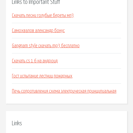
Links to Important Stuff
Скачать песни голубые береты мп3
Самохвалов александр бонус
Gangnam style скачать mp3 бесплатно
Скачать cs 1 6 на андроид
Гост испытание лестниц пожарных
Печь сопротивления схема электрическая принципиальная
Links