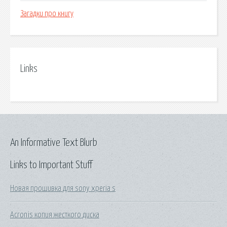
Загадки про книгу
Links
An Informative Text Blurb
Links to Important Stuff
Новая прошивка для sony xperia s
Acronis копия жесткого диска